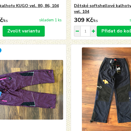
kalhoty KUGO vel. 80, 86, 104
Dětské softshellové kalho
vel. 104
č
309 Kč
skladem 1 ks
/
ks
/
ks
Zvolit variantu
Přidat do ko