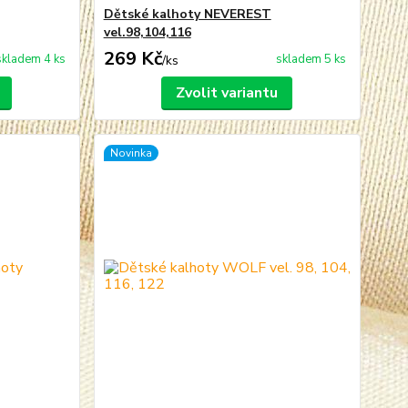
Dětské kalhoty NEVEREST
vel.98,104,116
269 Kč
skladem 4 ks
skladem 5 ks
/
ks
Zvolit variantu
Novinka