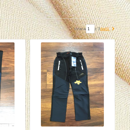
strana
z 3
další