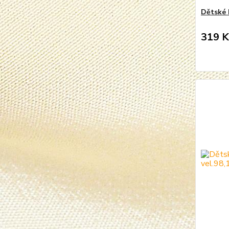
Dětské 
319 K