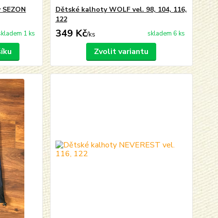
ty SEZON
Dětské kalhoty WOLF vel. 98, 104, 116,
122
349 Kč
skladem 1 ks
skladem 6 ks
/
ks
šíku
Zvolit variantu