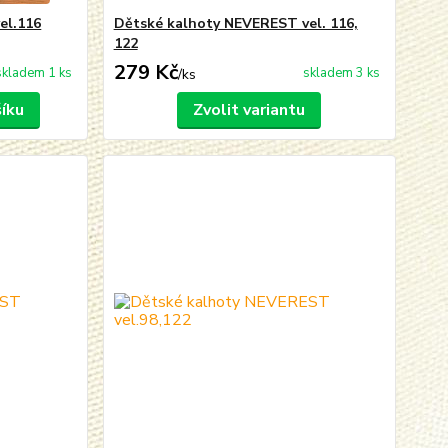
el.116
Dětské kalhoty NEVEREST vel. 116,
122
279 Kč
skladem 1 ks
skladem 3 ks
/
ks
šíku
Zvolit variantu