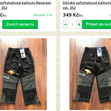
softshellové kalhoty Neverest
Dětské softshellové kalhot
, 152
vel. 152
č
349 Kč
skladem 2 ks
/
ks
/
ks
Zvolit variantu
Přidat do ko