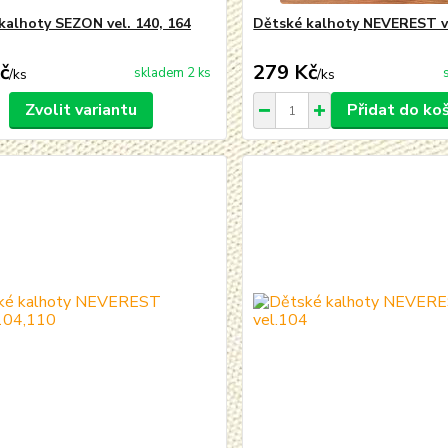
kalhoty SEZON vel. 140, 164
Dětské kalhoty NEVEREST v
č
279 Kč
skladem 2 ks
/
ks
/
ks
Zvolit variantu
Přidat do ko