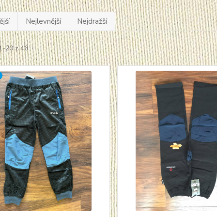
jší
Nejlevnější
Nejdražší
1-20 z 46