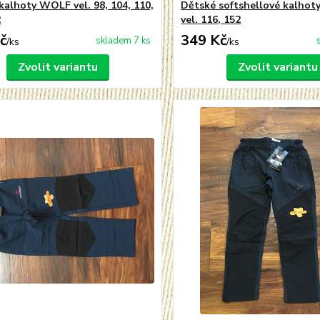
kalhoty WOLF vel. 98, 104, 110,
Dětské softshellové kalhot
2
vel. 116, 152
č
349 Kč
skladem 7 ks
/
ks
/
ks
Zvolit variantu
Zvolit variantu