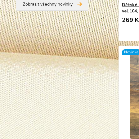
Zobrazit všechny novinky
Dětské
vel.104
269 K
Novinka