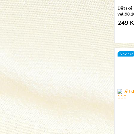
Dětské
vel.98,1
249 K
Novinka