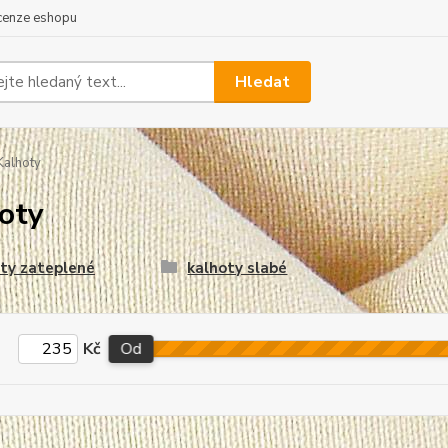
cenze eshopu
Hledat
alhoty
oty
ty zateplené
kalhoty slabé
Kč
Od