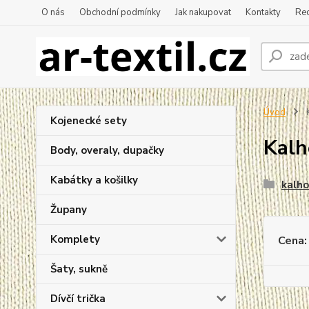
O nás
Obchodní podmínky
Jak nakupovat
Kontakty
Re
Úvod
K
Kojenecké sety
Kalh
Body, overaly, dupačky
Kabátky a košilky
kalho
Župany
Komplety
Cena:
Šaty, sukně
Dívčí trička