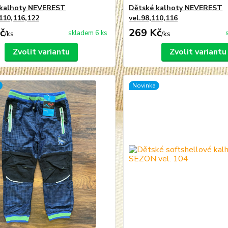
 kalhoty NEVEREST
Dětské kalhoty NEVEREST
,110,116,122
vel.98,110,116
č
269 Kč
skladem 6 ks
/
ks
/
ks
Zvolit variantu
Zvolit variantu
Novinka