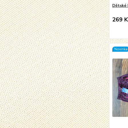
Dětské 
269 K
Novinka