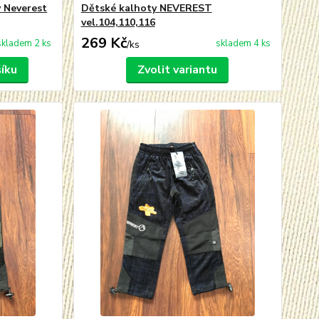
y Neverest
Dětské kalhoty NEVEREST
vel.104,110,116
269 Kč
skladem 2 ks
skladem 4 ks
/
ks
šíku
Zvolit variantu