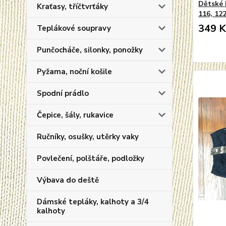
Dětské 
Kraťasy, tříčtvrťáky
116, 12
349 K
Teplákové soupravy
Punčocháče, silonky, ponožky
Pyžama, noční košile
Spodní prádlo
Čepice, šály, rukavice
Ručníky, osušky, utěrky vaky
Povlečení, polštáře, podložky
Výbava do deště
Dámské tepláky, kalhoty a 3/4
kalhoty