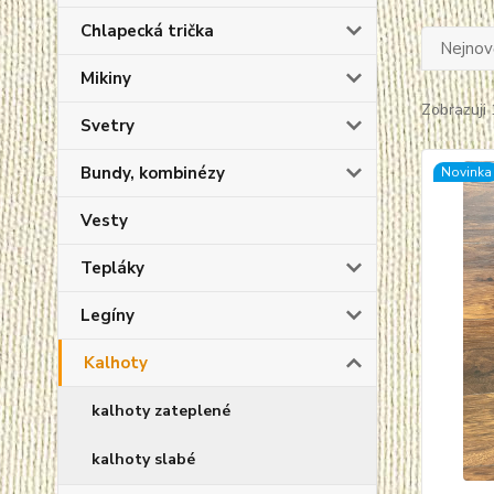
Chlapecká trička
Nejnově
Mikiny
Zobrazuji 
Svetry
Bundy, kombinézy
Novinka
Vesty
Tepláky
Legíny
Kalhoty
kalhoty zateplené
kalhoty slabé