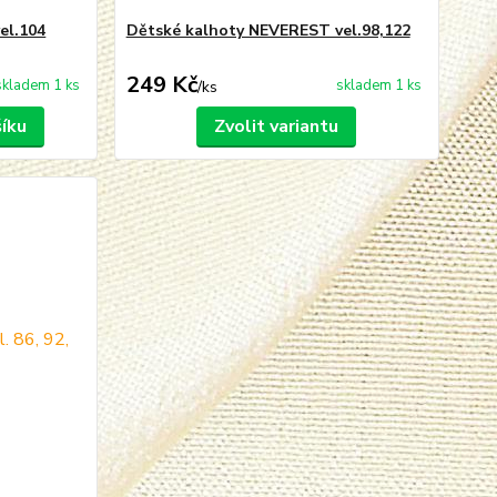
el.104
Dětské kalhoty NEVEREST vel.98,122
249 Kč
skladem 1 ks
skladem 1 ks
/
ks
šíku
Zvolit variantu