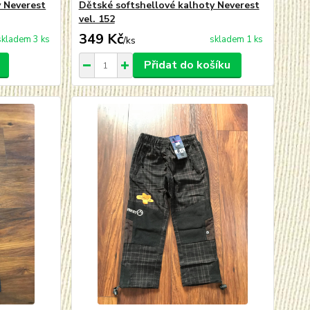
y Neverest
Dětské softshellové kalhoty Neverest
vel. 152
349 Kč
skladem 3 ks
skladem 1 ks
/
ks
Přidat do košíku