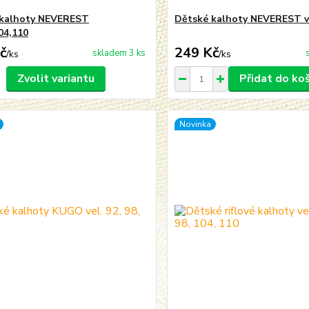
 kalhoty NEVEREST
Dětské kalhoty NEVEREST v
04,110
č
249 Kč
skladem 3 ks
/
ks
/
ks
Zvolit variantu
Přidat do ko
Novinka