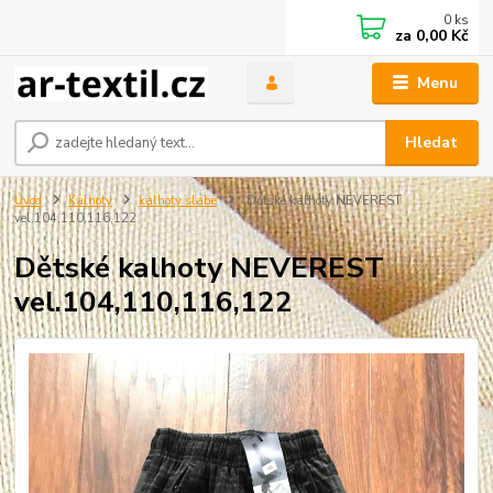
0
ks
za
0,00 Kč
Menu
Hledat
Úvod
Kalhoty
kalhoty slabé
Dětské kalhoty NEVEREST
vel.104,110,116,122
Dětské kalhoty NEVEREST
vel.104,110,116,122