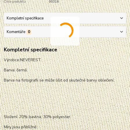
Číslo produktu:
00316
Kompletní specifikace
Komentáře
0
Kompletní specifikace
Výrobce:NEVEREST.
Barva: černá.
Barva na fotografii se může lišit od skutečné barvy oblečení.
Složení: 70% bavlna, 30% polyester.
Míry jsou přibližné.