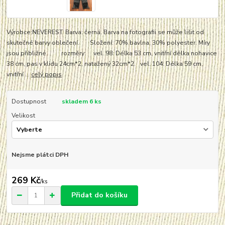
Výrobce:NEVEREST. Barva: černá. Barva na fotografii se může lišit od
skutečné barvy oblečení. Složení: 70% bavlna, 30% polyester. Míry
jsou přibližné. rozměry: vel. 98: Délka 53 cm, vnitřní délka nohavice
38 cm, pas v klidu 24cm*2, natažený 32cm*2. vel. 104: Délka 59 cm,
vnitřní ...
celý popis
Dostupnost
skladem 6 ks
Velikost
Nejsme plátci DPH
269 Kč
/
ks
Přidat do košíku