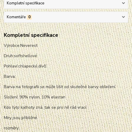
Kompletní specifikace
Komentáře
0
Kompletní specifikace
Výrobce:Neverest
Druh:softshellové
Pohlaví:chlapecké,dívčí.
Barva:
Barva na fotografii se může lišit od skutečné barvy oblečení.
Složení: 90% nylon, 10% elastan
Kdo tyto kalhoty zná, tak se pro ně rád vrací.
Míry jsou přibližné.
rozměry: