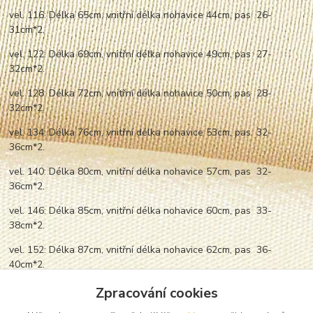
vel. 116: Délka 65cm, vnitřní délka nohavice 44cm, pas 26-
31cm*2.
vel. 122: Délka 69cm, vnitřní délka nohavice 49cm, pas 27-
32cm*2.
vel. 128: Délka 72cm, vnitřní délka nohavice 50cm, pas 28-
32cm*2.
vel. 134: Délka 76cm, vnitřní délka nohavice 53cm, pas 32-
36cm*2.
vel. 140: Délka 80cm, vnitřní délka nohavice 57cm, pas 32-
36cm*2.
vel. 146: Délka 85cm, vnitřní délka nohavice 60cm, pas 33-
38cm*2.
vel. 152: Délka 87cm, vnitřní délka nohavice 62cm, pas 36-
40cm*2.
vel. 158: Délka 92cm, vnitřní délka nohavice 65cm, pas 37-
Zpracování cookies
41cm*2.