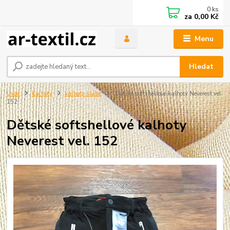
0
ks
za
0,00 Kč
Menu
Hledat
Úvod
Kalhoty
kalhoty slabé
Dětské softshellové kalhoty Neverest vel.
152
Dětské softshellové kalhoty
Neverest vel. 152