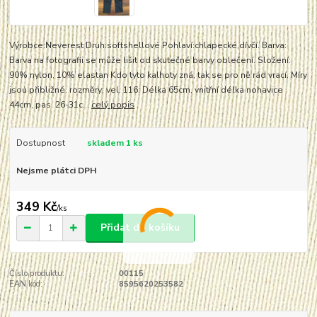
Výrobce:Neverest Druh:softshellové Pohlaví:chlapecké,dívčí. Barva:
Barva na fotografii se může lišit od skutečné barvy oblečení. Složení:
90% nylon, 10% elastan Kdo tyto kalhoty zná, tak se pro ně rád vrací. Míry
jsou přibližné. rozměry: vel. 116: Délka 65cm, vnitřní délka nohavice
44cm, pas 26-31c...
celý popis
Dostupnost
skladem 1 ks
Nejsme plátci DPH
349 Kč
/
ks
Přidat do košíku
Číslo produktu:
00115
EAN kód:
8595620253582