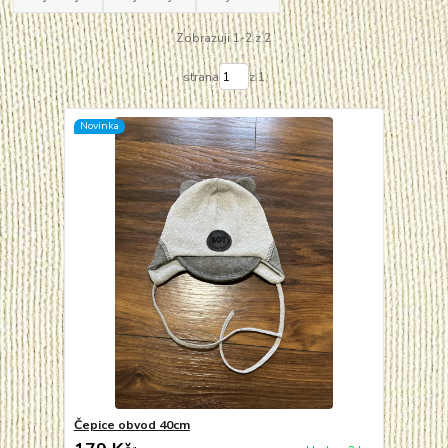
Zobrazuji 1-2 z 2
strana
z 1
Novinka
Čepice obvod 40cm