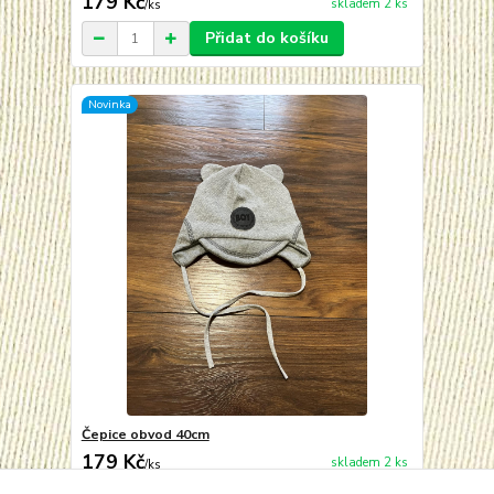
179 Kč
skladem 2 ks
/
ks
Přidat do košíku
Novinka
Čepice obvod 40cm
179 Kč
skladem 2 ks
/
ks