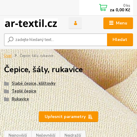
0
ks
za
0,00 Kč
Menu
Hledat
Úvod
Čepice, šály, rukavice
Čepice, šály, rukavice
Slabé čepice, kšiltovky
Teplé čepice
Rukavice
Upřesnit parametry
Nejnovější
Nejlevnější
Nejdražší