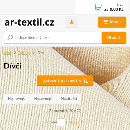
0
ks
za
0,00 Kč
Menu
Hledat
Úvod
Tepláky
Dívčí
Dívčí
Upřesnit parametry
Nejnovější
Nejlevnější
Nejdražší
Zobrazuji 1-20 z 22
strana
z 2
další