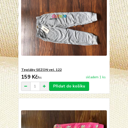
Tepláky SEZON vel. 122
159 Kč
skladem 1 ks
/
ks
Přidat do košíku