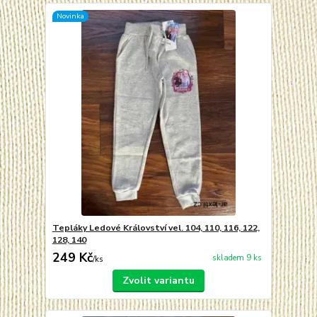
Novinka
Tepláky Ledové Království vel. 104, 110, 116, 122,
128, 140
249 Kč
skladem 9 ks
/
ks
Zvolit variantu