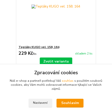
Tepláky KUGO vel. 158, 164
229 Kč
skladem 2 ks
/
ks
Zvolit variantu
Zpracování cookies
Načíst další produkty (2)
Náš e-shop a partneři potřebují Váš
souhlas
s použitím souborů
cookies, aby Vám mohli zobrazovat informace týkající se Vašich
strana
z 2
další
zájmů.
Souhlasím
Nastavení