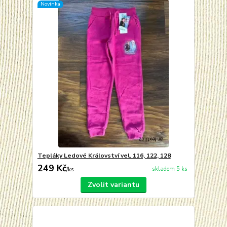
Novinka
Tepláky Ledové Království vel. 116, 122, 128
249 Kč
skladem 5 ks
/
ks
Zvolit variantu