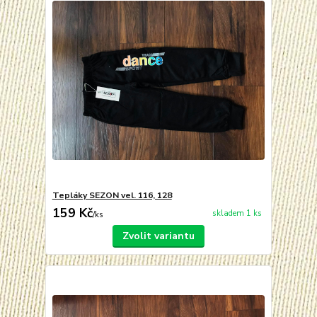
Tepláky SEZON vel. 116, 128
159 Kč
skladem 1 ks
/
ks
Zvolit variantu