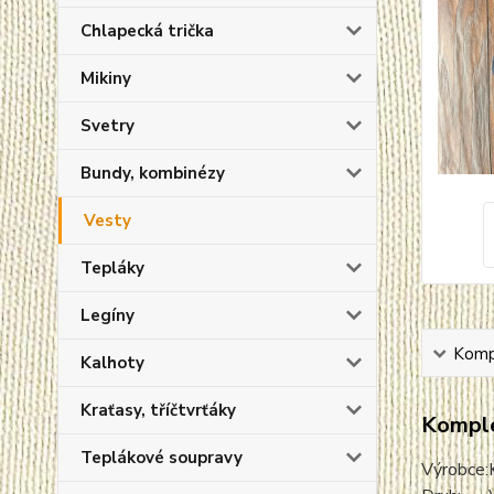
Chlapecká trička
Mikiny
Svetry
Bundy, kombinézy
Vesty
Tepláky
Legíny
Kompl
Kalhoty
Kraťasy, tříčtvrťáky
Komple
Teplákové soupravy
Výrobce: