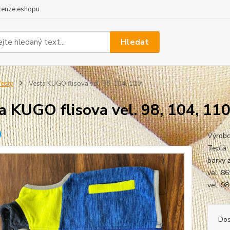
cenze eshopu
Hledat
esty
Vesta KUGO flisova vel. 98, 104, 110
a KUGO flisova vel. 98, 104, 11
Výrobc
Teplá.
barvy z
vel. 8
vel. 98
Dos