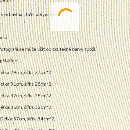
Vesta
 65% bavlna, 35% polyester.
odrá
fotografii se může lišit od skutečné barvy zboží.
přibližné.
Délka 29cm, šířka 27cm*2.
Délka 31cm, šířka 28cm*2.
Délka 32cm, šířka 28cm*2.
Délka 35cm, šířka 32cm*2.
 Délka 37cm, šířka 34cm*2.