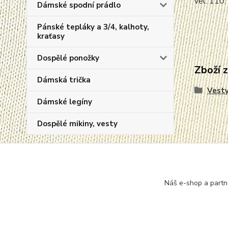
vel. 110:
Dámské spodní prádlo
Pánské tepláky a 3/4, kalhoty,
kraťasy
Dospělé ponožky
Zboží 
Dámská trička
Vest
Dámské legíny
Dospělé mikiny, vesty
Novinky
Náš e-shop a partn
Zobrazit všechny novinky