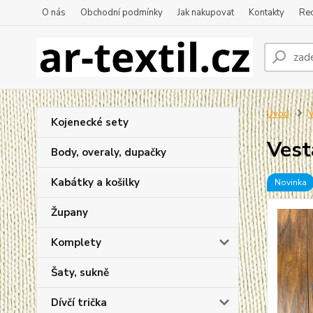
O nás
Obchodní podmínky
Jak nakupovat
Kontakty
Re
Úvod
V
Kojenecké sety
Vest
Body, overaly, dupačky
Kabátky a košilky
Novinka
Župany
Komplety
Šaty, sukně
Dívčí trička