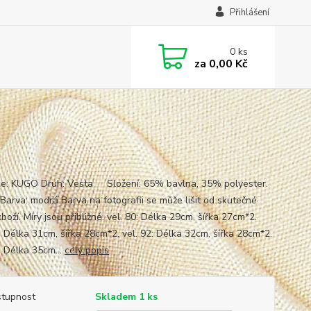
Přihlášení
0
ks
za
0,00 Kč
0
e: KUGO Druh: Vesta Složení: 65% bavlna, 35% polyester.
 Barva: modrá Barva na fotografii se může lišit od skutečné
boží. Míry jsou přibližné. vel. 80: Délka 29cm, šířka 27cm*2.
6: Délka 31cm, šířka 28cm*2. vel. 92: Délka 32cm, šířka 28cm*2.
: Délka 35cm...
celý popis
tupnost
Skladem 1 ks