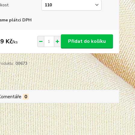
ikost
sme plátci DPH
9 Kč
Přidat do košíku
/
ks
roduktu:
00673
Komentáře
0