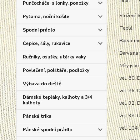
Druh:
Punčocháče, silonky, ponožky
Složení:
Pyžama, noční košile
Teplá.
Spodní prádlo
Barva: m
Čepice, šály, rukavice
Barva na 
Ručníky, osušky, utěrky vaky
Míry jsou 
Povlečení, polštáře, podložky
vel. 80: 
Výbava do deště
vel. 86: 
Dámské tepláky, kalhoty a 3/4
kalhoty
vel. 92: 
vel. 98: 
Pánská trika
vel. 104:
Pánské spodní prádlo