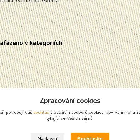
 Délka 39cm, šířka 35cm*2.
zařazeno v kategoriích
y
Zpracování cookies
eři potřebují Váš
souhlas
s použitím souborů cookies, aby Vám mohli z
týkající se Vašich zájmů.
Souhlasím
Nastavení