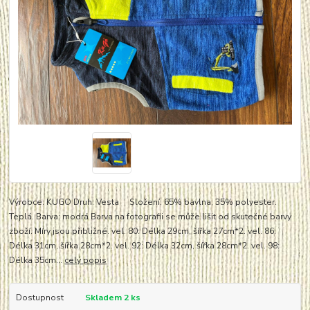
Výrobce: KUGO Druh: Vesta Složení: 65% bavlna, 35% polyester.
Teplá. Barva: modrá Barva na fotografii se může lišit od skutečné barvy
zboží. Míry jsou přibližné. vel. 80: Délka 29cm, šířka 27cm*2. vel. 86:
Délka 31cm, šířka 28cm*2. vel. 92: Délka 32cm, šířka 28cm*2. vel. 98:
Délka 35cm...
celý popis
Dostupnost
Skladem 2 ks