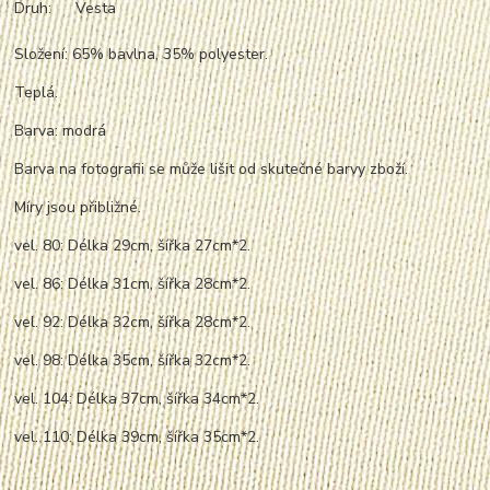
Druh:
Vesta
Složení: 65% bavlna, 35% polyester.
Teplá.
Barva: modrá
Barva na fotografii se může lišit od skutečné barvy zboží.
Míry jsou přibližné.
vel. 80: Délka 29cm, šířka 27cm*2.
vel. 86: Délka 31cm, šířka 28cm*2.
vel. 92: Délka 32cm, šířka 28cm*2.
vel. 98: Délka 35cm, šířka 32cm*2.
vel. 104: Délka 37cm, šířka 34cm*2.
vel. 110: Délka 39cm, šířka 35cm*2.