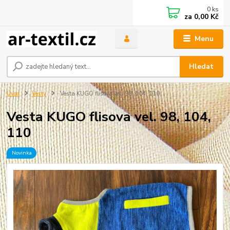
0
ks
za
0,00 Kč
Menu
Hledat
Úvod
Vesty
Vesta KUGO flisova vel. 98, 104, 110
Vesta KUGO flisova vel. 98, 104,
110
Novinka