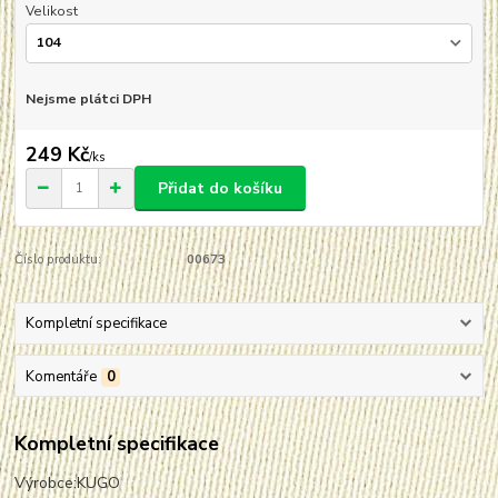
Velikost
Nejsme plátci DPH
249 Kč
/
ks
Přidat do košíku
Číslo produktu:
00673
Kompletní specifikace
Komentáře
0
Kompletní specifikace
Výrobce:
KUGO