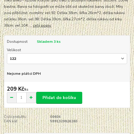
Triko BING - růžové Krásné dívčí triko s dlouhým rukávem. Složení: 100%
bavlna. Barva na fotografii se může lišit od skutečné barvy zboží. Míry
jsou přibližné. rozměry: vel.92: Délka 38cm, šířka 26cm*2, délka rukávu
od krku 36cm. vel.98: Délka 39cm, šířka 27cm*2, délka rukávu od krku
38cm. vel.104: ...
celý popis
Dostupnost
Skladem 3 ks
Velikost
Nejsme plátci DPH
209 Kč
/
ks
Přidat do košíku
Číslo produktu:
00604
EAN kód:
5991329626260