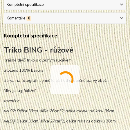
Kompletní specifikace
Komentáře
0
Kompletní specifikace
Triko BING - růžové
Krásné dívčí triko s dlouhým rukávem.
Složení: 100% bavlna.
Barva na fotografii se může lišit od skutečné barvy zboží.
Míry jsou přibližné.
rozměry:
vel.92: Délka 38cm, šířka 26cm*2, délka rukávu od krku 36cm.
vel.98
: Délka 39cm, šířka 27cm*2, délka rukávu od krku 38cm.