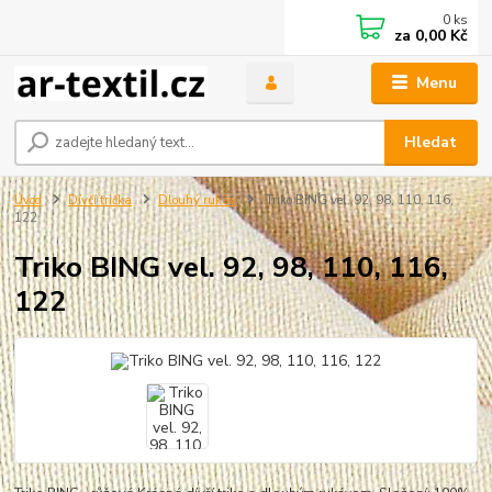
0
ks
za
0,00 Kč
Menu
Hledat
Úvod
Dívčí trička
Dlouhý rukáv
Triko BING vel. 92, 98, 110, 116,
122
Triko BING vel. 92, 98, 110, 116,
122