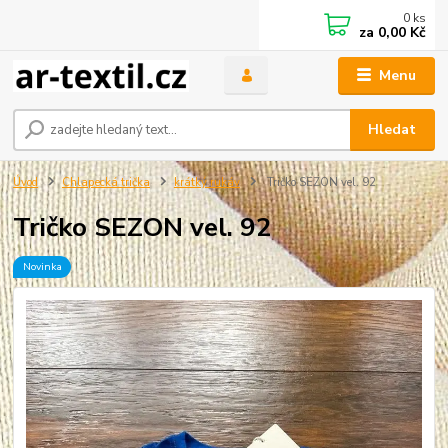
0
ks
za
0,00 Kč
Menu
Hledat
Úvod
Chlapecká trička
krátký rukáv
Tričko SEZON vel. 92
Tričko SEZON vel. 92
Novinka