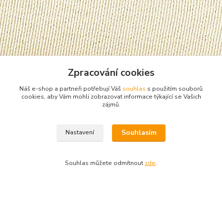
Zpracování cookies
Náš e-shop a partneři potřebují Váš
souhlas
s použitím souborů
cookies, aby Vám mohli zobrazovat informace týkající se Vašich
zájmů.
Zboží zařazeno v kategoriích
Souhlasím
Nastavení
Chlapecká trička
krátký rukáv
Souhlas můžete odmítnout
zde
.
Vytvořeno na
Eshop-rychle.cz