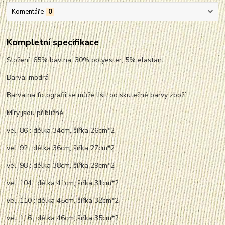
Komentáře
0
Kompletní specifikace
Složení: 65% bavlna, 30% polyester, 5% elastan.
Barva: modrá
Barva na fotografii se může lišit od skutečné barvy zboží.
Míry jsou přibližné.
vel. 86 : délka 34cm, šířka 26cm*2
vel. 92 : délka 36cm, šířka 27cm*2
vel. 98 : délka 38cm, šířka 29cm*2
vel. 104 : délka 41cm, šířka 31cm*2
vel. 110 : délka 45cm, šířka 32cm*2
vel. 116 : délka 46cm, šířka 35cm*2