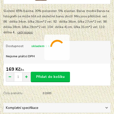
Složení: 65% bavlna, 30% polyester, 5% elastan. Barva: modrá Barva na
fotografii se může lišit od skutečné barvy zboží. Míry jsou přibližné. vel.
86 : délka 34cm, šířka 26cm*2 vel. 92 : délka 36cm, šířka 27cm*2 vel. 98 :
délka 38cm, šířka 29cm*2 vel. 104 : délka 41cm, šířka 31cm*2 vel. 110 :
délka 4...
celý popis
Dostupnost
skladem 1 ks
Nejsme plátci DPH
169 Kč
/
ks
Přidat do košíku
Číslo produktu:
02685
Kompletní specifikace