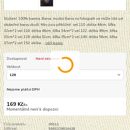
Složení: 100% bavlna. Barva: modrá Barva na fotografii se může lišit od
skutečné barvy zboží. Míry jsou přibližné. vel.110: délka 44cm, šířka
32cm*2 vel.116: délka 46cm, šířka 34cm*2 vel.122: délka 49cm, šířka
33cm*2 vel.128: délka 51cm, šířka 35cm*2 vel.140: délka 56cm, šířka
37cm*2 vel.152: délka ...
celý popis
Dostupnost
Není skladem
Velikost
Nejsme plátci DPH
169 Kč
/
ks
Momentálně není k dispozici
Číslo produktu:
00511
EAN kód:
5991329624426