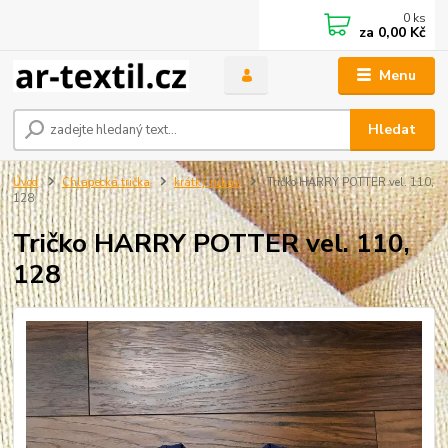
0
ks
za
0,00 Kč
Menu
Hledat
Úvod
Chlapecká trička
krátký rukáv
Tričko HARRY POTTER vel. 110,
128
Tričko HARRY POTTER vel. 110,
128