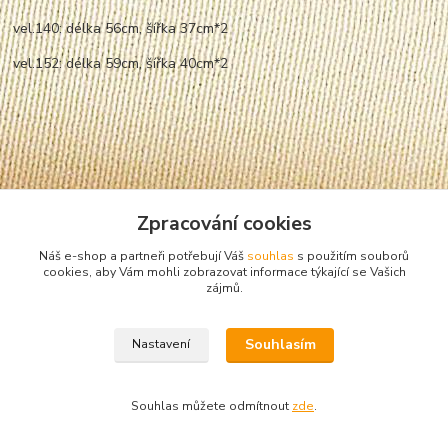
vel.140: délka 56cm, šířka 37cm*2
vel.152: délka 59cm, šířka 40cm*2
Zpracování cookies
Náš e-shop a partneři potřebují Váš
souhlas
s použitím souborů
cookies, aby Vám mohli zobrazovat informace týkající se Vašich
zájmů.
Zboží zařazeno v kategoriích
Souhlasím
Nastavení
Chlapecká trička
krátký rukáv
Souhlas můžete odmítnout
zde
.