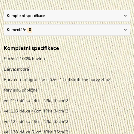
Kompletní specifikace
Komentáře
0
Kompletní specifikace
Složení: 100% bavlna.
Barva: modrá
Barva na fotografii se může lišit od skutečné barvy zboží.
Míry jsou přibližné.
vel.110: délka 44cm, šířka 32cm*2
vel.116: délka 46cm, šířka 34cm*2
vel.122: délka 49cm, šířka 33cm*2
vel.128: délka 51cm, šířka 35cm*2