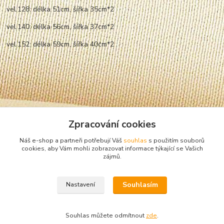
vel.128: délka 51cm, šířka 35cm*2
vel.140: délka 56cm, šířka 37cm*2
vel.152: délka 59cm, šířka 40cm*2
Zpracování cookies
Náš e-shop a partneři potřebují Váš
souhlas
s použitím souborů
cookies, aby Vám mohli zobrazovat informace týkající se Vašich
zájmů.
Zboží zařazeno v kategoriích
Souhlasím
Nastavení
Chlapecká trička
krátký rukáv
Souhlas můžete odmítnout
zde
.