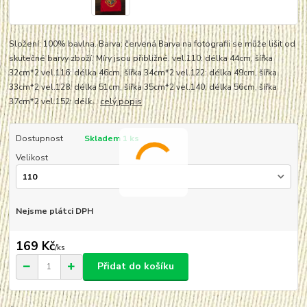
Složení: 100% bavlna. Barva: červená Barva na fotografii se může lišit od
skutečné barvy zboží. Míry jsou přibližné. vel.110: délka 44cm, šířka
32cm*2 vel.116: délka 46cm, šířka 34cm*2 vel.122: délka 49cm, šířka
33cm*2 vel.128: délka 51cm, šířka 35cm*2 vel.140: délka 56cm, šířka
37cm*2 vel.152: délk...
celý popis
Dostupnost
Skladem 1 ks
Velikost
Nejsme plátci DPH
169 Kč
/
ks
Přidat do košíku