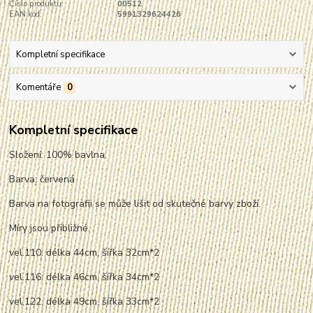
Číslo produktu:
00512
EAN kód:
5991329624426
Kompletní specifikace
Komentáře
0
Kompletní specifikace
Složení: 100% bavlna.
Barva: červená
Barva na fotografii se může lišit od skutečné barvy zboží.
Míry jsou přibližné.
vel.110: délka 44cm, šířka 32cm*2
vel.116: délka 46cm, šířka 34cm*2
vel.122: délka 49cm, šířka 33cm*2