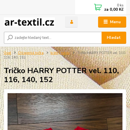
0
ks
za
0,00 Kč
Menu
Hledat
Úvod
Chlapecká trička
krátký rukáv
Tričko HARRY POTTER vel. 110,
116, 140, 152
Tričko HARRY POTTER vel. 110,
116, 140, 152