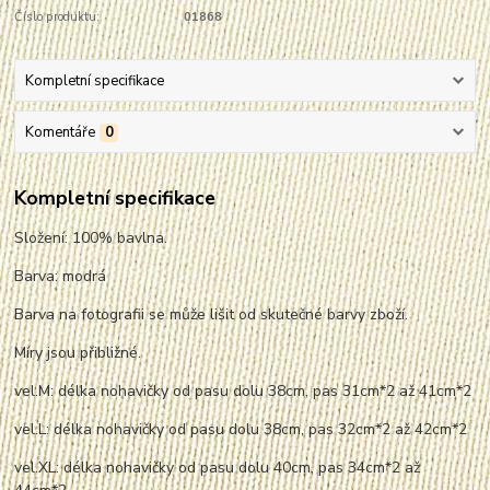
Číslo produktu:
01868
Kompletní specifikace
Komentáře
0
Kompletní specifikace
Složení: 100% bavlna.
Barva: modrá
Barva na fotografii se může lišit od skutečné barvy zboží.
Míry jsou přibližné.
vel.M: délka nohavičky od pasu dolu 38cm, pas 31cm*2 až 41cm*2
vel.L: délka nohavičky od pasu dolu 38cm, pas 32cm*2 až 42cm*2
vel.XL: délka nohavičky od pasu dolu 40cm, pas 34cm*2 až