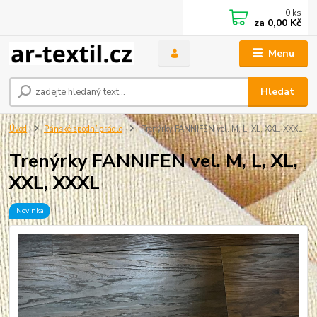
0
ks
za
0,00 Kč
Menu
Hledat
Úvod
Pánské spodní prádlo
Trenýrky FANNIFEN vel. M, L, XL, XXL, XXXL
Trenýrky FANNIFEN vel. M, L, XL,
XXL, XXXL
Novinka