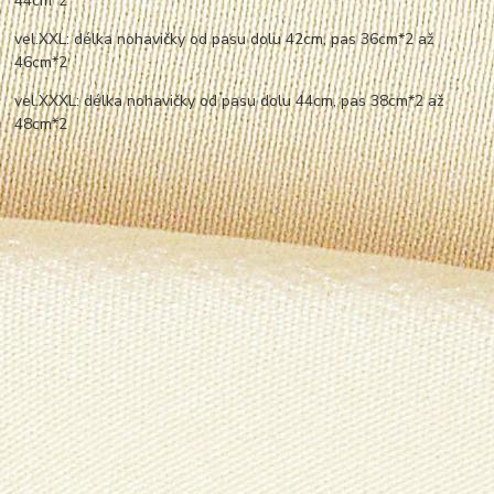
44cm*2
vel.XXL: délka nohavičky od pasu dolu 42cm, pas 36cm*2 až
46cm*2
vel.XXXL: délka nohavičky od pasu dolu 44cm, pas 38cm*2 až
48cm*2