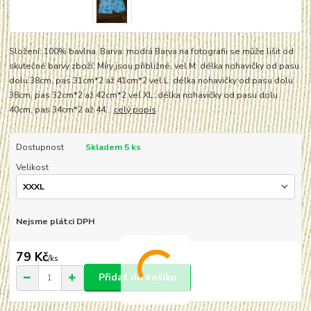
Složení: 100% bavlna. Barva: modrá Barva na fotografii se může lišit od
skutečné barvy zboží. Míry jsou přibližné. vel.M: délka nohavičky od pasu
dolu 38cm, pas 31cm*2 až 41cm*2 vel.L: délka nohavičky od pasu dolu
38cm, pas 32cm*2 až 42cm*2 vel.XL: délka nohavičky od pasu dolu
40cm, pas 34cm*2 až 44...
celý popis
Dostupnost
Skladem 5 ks
Velikost
Nejsme plátci DPH
79 Kč
/
ks
Přidat do košíku