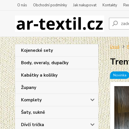
O nás
Obchodní podmínky
Jak nakupovat
Kontakty
Re
Úvod
P
Kojenecké sety
Tren
Body, overaly, dupačky
Kabátky a košilky
Novinka
Župany
Komplety
Šaty, sukně
Dívčí trička