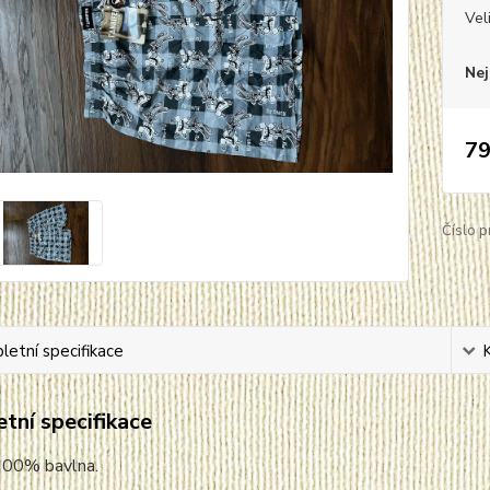
Vel
Nej
79
Číslo p
etní specifikace
tní specifikace
 100% bavlna.