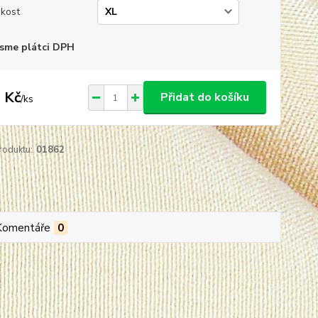
ikost
sme plátci DPH
 Kč
Přidat do košíku
/
ks
roduktu:
01862
Komentáře
0