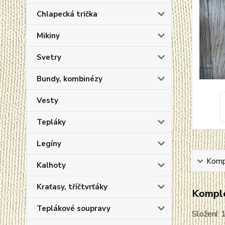
Chlapecká trička
Mikiny
Svetry
Bundy, kombinézy
Vesty
Tepláky
Legíny
Kompl
Kalhoty
Kraťasy, tříčtvrťáky
Komple
Teplákové soupravy
Složení: