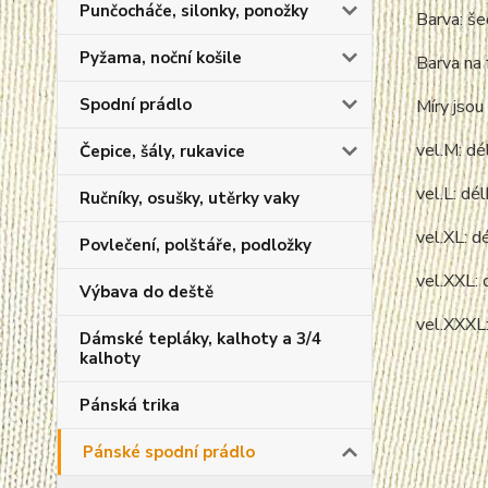
Punčocháče, silonky, ponožky
Barva: š
Pyžama, noční košile
Barva na 
Spodní prádlo
Míry jsou 
vel.M: d
Čepice, šály, rukavice
vel.L: d
Ručníky, osušky, utěrky vaky
vel.XL: 
Povlečení, polštáře, podložky
vel.XXL:
Výbava do deště
vel.XXXL
Dámské tepláky, kalhoty a 3/4
kalhoty
Pánská trika
Pánské spodní prádlo