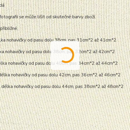
edá
fotografii se může lišit od skutečné barvy zboží.
přibližné.
élka nohavičky od pasu dolu 38cm, pas 31cm*2 až 41cm*2
élka nohavičky od pasu dolu 38cm, pas 32cm*2 až 42cm*2
délka nohavičky od pasu dolu 40cm, pas 34cm*2 až 44cm*2
 délka nohavičky od pasu dolu 42cm, pas 36cm*2 až 46cm*2
: délka nohavičky od pasu dolu 44cm, pas 38cm*2 až 48cm*2