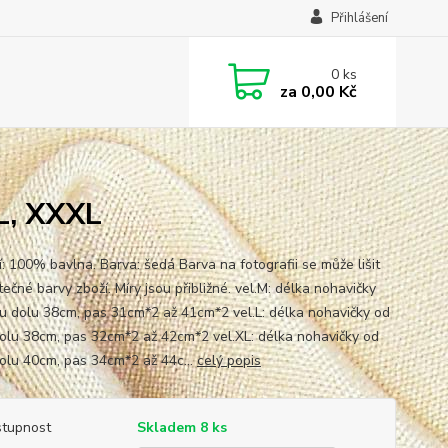
Přihlášení
0
ks
za
0,00 Kč
L, XXXL
í: 100% bavlna. Barva: šedá Barva na fotografii se může lišit
ečné barvy zboží. Míry jsou přibližné. vel.M: délka nohavičky
u dolu 38cm, pas 31cm*2 až 41cm*2 vel.L: délka nohavičky od
olu 38cm, pas 32cm*2 až 42cm*2 vel.XL: délka nohavičky od
olu 40cm, pas 34cm*2 až 44c...
celý popis
tupnost
Skladem 8 ks