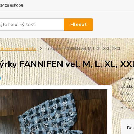
cenze eshopu
Hledat
ánské spodní prádlo
Trenýrky FANNIFEN vel. M, L, XL, XXL, XXXL
ýrky FANNIFEN vel. M, L, XL, XX
Složen
od skut
od pas
pasu d
pasu d
Dos