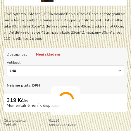
Dívčí pyžamo . Složení: 100% bavlna Barva: růžová Barva na fotografii se
může lišit od skutečné barvy zboží. Míry jsou přibližné. vel. 104 - délka
trika 40cm, šířka 31cm*2, délka rukávu od krku 43cm. Délka kalhot 60cm,
vnitřní délka nohavice 41cm, pas v klidu 23cm*2, natažený 30cm*2. vel.
110 - délk...
celý popis
Dostupnost
Není skladem
Velikost
Nejsme plátci DPH
319 Kč
/
ks
Momentálně není k dispozici
Číslo produktu:
01116
EAN kód:
5991329331240