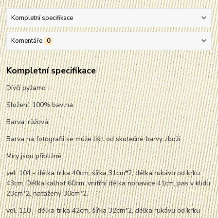
Kompletní specifikace
Komentáře
0
Kompletní specifikace
Dívčí pyžamo .
Složení: 100% bavlna
Barva: růžová
Barva na fotografii se může lišit od skutečné barvy zboží.
Míry jsou přibližné.
vel. 104 - délka trika 40cm, šířka 31cm*2, délka rukávu od krku
43cm. Délka kalhot 60cm, vnitřní délka nohavice 41cm, pas v klidu
23cm*2,
nata
žený 30cm*2.
vel. 110 - délka trika 42cm, šířka 32cm*2, délka rukávu od krku