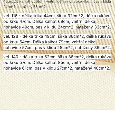
46cm. Délka kalhot 65cm, vnitřní délka nohavice 45cm, pas v klidu
24cm*2,
nata
žený 33cm*2.
vel. 116 - délka trika 44cm, šířka 32cm*2, délka rukávu
od krku 47cm. Délka kalhot 69cm, vnitřní délka
nohavice 49cm, pas v klidu 24cm*2,
nata
žený 33cm*2.
vel. 128 - délka trika 49cm, šířka 36cm*2, délka rukávu
od krku 54cm. Délka kalhot 79cm, vnitřní délka
nohavice 57cm, pas v klidu 25cm*2,
nata
žený 36cm*2.
vel. 140 - délka trika 52cm, šířka 36cm*2, délka rukávu
od krku 57cm. Délka kalhot 85cm, vnitřní délka
nohavice 61cm, pas v klidu 27cm*2,
nata
žený 40cm*2.