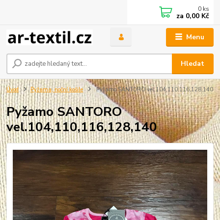
0
ks
za
0,00 Kč
Menu
Hledat
Úvod
Pyžama, noční košile
Pyžamo SANTORO vel.104,110,116,128,140
Pyžamo SANTORO
vel.104,110,116,128,140