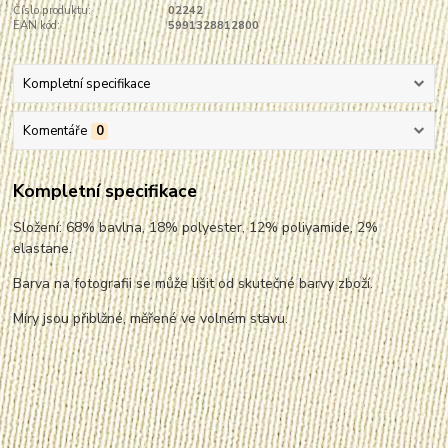
Číslo produktu:
02242
EAN kód:
5991328812800
Kompletní specifikace
Komentáře
0
Kompletní specifikace
Složení: 68% bavlna, 18% polyester, 12% poliyamide, 2%
elastane.
Barva na fotografii se může lišit od skutečné barvy zboží.
Míry jsou přiblžné, měřené ve volném stavu.