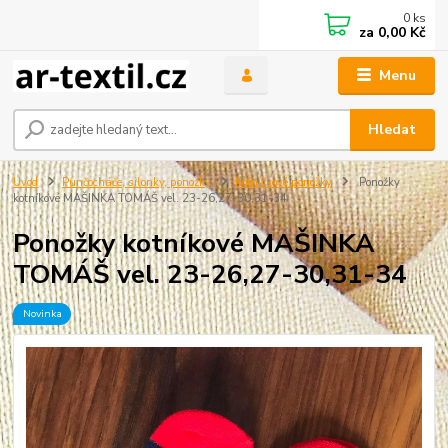
0
ks
za
0,00 Kč
Menu
Hledat
Úvod
Punčocháče, silonky, ponožky
Kotníčkové ponožky
Ponožky
kotníkové MAŠINKA TOMÁŠ vel. 23-26,27-30,31-34
Ponožky kotníkové MAŠINKA
TOMÁŠ vel. 23-26,27-30,31-34
Novinka