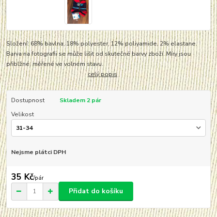
Složení: 68% bavlna, 18% polyester, 12% poliyamide, 2% elastane.
Barva na fotografii se může lišit od skutečné barvy zboží. Míry jsou
přiblžné, měřené ve volném stavu.
celý popis
Dostupnost
Skladem 2 pár
Velikost
Nejsme plátci DPH
35 Kč
/
pár
Přidat do košíku