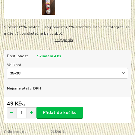
Složení: 65% bavlna, 30% polyester, 5% spandex. Barva na fotografii se
může lišit od skutečné barvy zboží.
celý popis
Dostupnost
Skladem 4 ks
Velikost
Nejsme plátci DPH
49 Kč
/
ks
Přidat do košíku
Číslo produktu:
01540-1