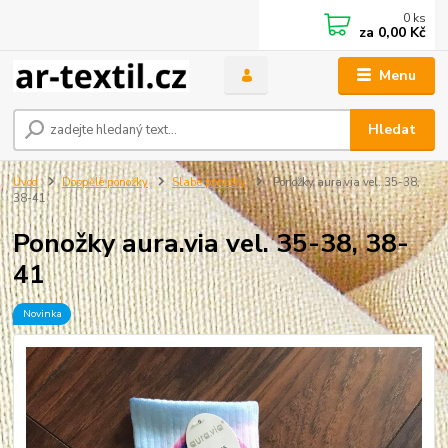
0
ks
za
0,00 Kč
Menu
Hledat
Úvod
Dospělé ponožky
Slabé ponožky
Ponožky aura.via vel. 35-38,
38-41
Ponožky aura.via vel. 35-38, 38-
41
Novinka