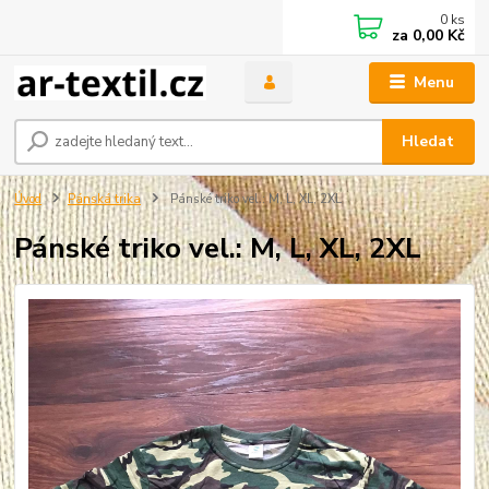
0
ks
za
0,00 Kč
Menu
Hledat
Úvod
Pánská trika
Pánské triko vel.: M, L, XL, 2XL
Pánské triko vel.: M, L, XL, 2XL