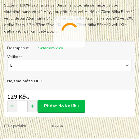
Složení: 100% bavlna. Barva: Barva na fotografii se může lišit od
skutečné barvy zboží. Míry jsou přibližné. vel.M: délka 70cm, šířka 51cm*2
vel.L: délka 72cm, šířka 54cm*2 vel.XL: délka 72cm, šířka 55cm*2 vel.2XL:
délka 74cm, šířka 57cm*2 vel.3XL: délka 78cm, šířka 58cm*2 vel.4XL:
délka 79cm, šířka...
celý popis
Dostupnost
Skladem 2 ks
Velikost
Nejsme plátci DPH
129 Kč
/
ks
Přidat do košíku
Číslo produktu:
02256