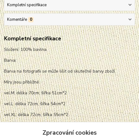
Kompletní specifikace
Komentáře
0
Kompletní specifikace
Složení: 100% bavlna.
Barva:
Barva na fotografii se může lišit od skutečné barvy zboží.
Míry jsou přibližné.
vel.M: délka 70cm, šířka 51cm*2
vel.L: délka 72cm, šířka 54cm*2
vel.XL: délka 72cm, šířka 55cm*2
vel.2XL: délka 74cm, šířka 57cm*2
Zpracování cookies
vel.3XL: délka 78cm, šířka 58cm*2