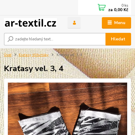
0
ks
za
0,00 Kč
Menu
Hledat
Úvod
Kraťasy, tříčtvrťáky
Kraťasy vel. 3, 4
Kraťasy vel. 3, 4