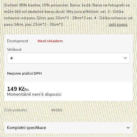
Složení: 85% bavlna, 15% polyester. Barva: šedá. Barva na fotografii se
může lišit od skutečné barvy zboží. Míry jsou přibližné. vel. 3 - Délka
nohavice od pasu 32cm, pas 23cm*2 - 29cm*2 vel. 4 - Délka nohavice od
pasu 34cm, pas 23cm*2 - 30cm*2 ...
celý popis
Dostupnost
Není skladem
Velikost
Nejsme plátci DPH
149 Kč
/
ks
Momentálně není k dispozici
Číslo produktu:
00202
Kompletní specifikace