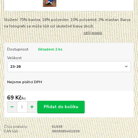
Složení: 70% bavlna, 18% polyester, 10% polyamid, 2% elastan. Barva
na fotografii se může lišit od skutečné barvy zboží.
celý popis
Dostupnost
Skladem 2 ks
Velikost
Nejsme plátci DPH
69 Kč
/
ks
Přidat do košíku
Číslo produktu:
01938
EAN kód:
3609085401930