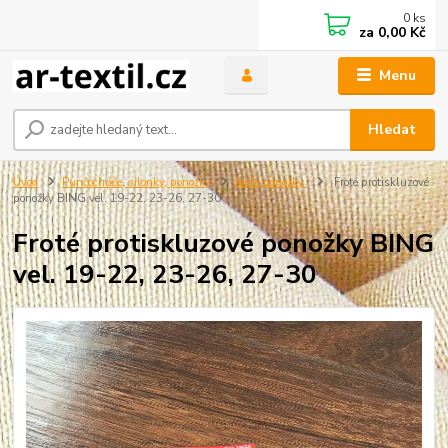
0
ks
za
0,00 Kč
Menu
Hledat
Úvod
Punčocháče, silonky, ponožky
teplé ponožky
Froté protiskluzové
ponožky BING vel. 19-22, 23-26, 27-30
Froté protiskluzové ponožky BING
vel. 19-22, 23-26, 27-30