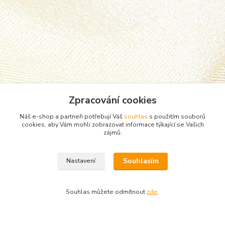
Zpracování cookies
Náš e-shop a partneři potřebují Váš
souhlas
s použitím souborů
cookies, aby Vám mohli zobrazovat informace týkající se Vašich
zájmů.
Zboží zařazeno v kategoriích
Souhlasím
Nastavení
Punčocháče, silonky, ponožky
teplé ponožky
Souhlas můžete odmítnout
zde
.