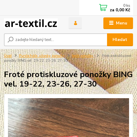
0
ks
za
0,00 Kč
Menu
Hledat
Úvod
Punčocháče, silonky, ponožky
teplé ponožky
Froté protiskluzové
ponožky BING vel. 19-22, 23-26, 27-30
Froté protiskluzové ponožky BING
vel. 19-22, 23-26, 27-30