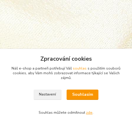
Zpracování cookies
Náš e-shop a partneři potřebují Váš
souhlas
s použitím souborů
cookies, aby Vám mohli zobrazovat informace týkající se Vašich
zájmů.
Zboží zařazeno v kategoriích
Souhlasím
Nastavení
Punčocháče, silonky, ponožky
teplé ponožky
Souhlas můžete odmítnout
zde
.