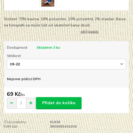
Složení: 70% bavlna, 18% polyester, 10% polyamid, 2% elastan. Barva
na fotografii se může lišit od skutečné barvy zboží.
celý popis
Dostupnost
Skladem 3 ks
Velikost
Nejsme plátci DPH
69 Kč
/
ks
Přidat do košíku
Číslo produktu:
01938
EAN kód:
3609085401930