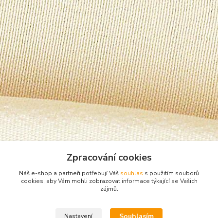
Zpracování cookies
Náš e-shop a partneři potřebují Váš
souhlas
s použitím souborů
cookies, aby Vám mohli zobrazovat informace týkající se Vašich
zájmů.
Zboží zařazeno v kategoriích
Souhlasím
Nastavení