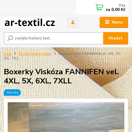
0
ks
za
0,00 Kč
Menu
Hledat
Úvod
Pánské spodní prádlo
Boxerky Viskóza FANNIFEN vel. 4XL, 5X,
6XL, 7XLL
Boxerky Viskóza FANNIFEN vel.
4XL, 5X, 6XL, 7XLL
Novinka