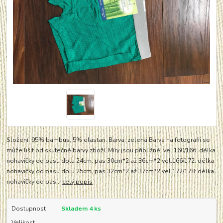
Složení: 95% bambus, 5% elastan. Barva: zelená Barva na fotografii se
může lišit od skutečné barvy zboží. Míry jsou přibližné. vel.160/166: délka
nohavičky od pasu dolu 24cm, pas 30cm*2 až 36cm*2 vel.166/172: délka
nohavičky od pasu dolu 25cm, pas 32cm*2 až 37cm*2 vel.172/178: délka
nohavičky od pas...
celý popis
Dostupnost
Skladem 4 ks
Velikost