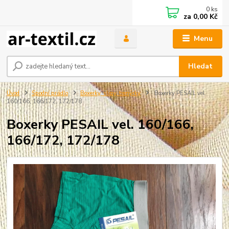
0
ks
za
0,00 Kč
Menu
Hledat
Úvod
Spodní prádlo
Boxerky, slipy, trenýrky
Boxerky PESAIL vel.
160/166, 166/172, 172/178
Boxerky PESAIL vel. 160/166,
166/172, 172/178