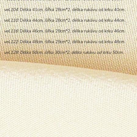
vel.104
: Délka 41cm, šířka 28cm*2, délka rukávu od krku 40cm.
vel.110
: Délka 44cm, šířka 28cm*2, délka rukávu od krku 44cm.
vel.116
: Délka 46cm, šířka 29cm*2, délka rukávu od krku 46cm.
vel.122
: Délka 48cm, šířka 29cm*2, délka rukávu od krku 48cm.
vel.128: Délka 50cm, šířka 30cm*2, délka rukávu od krku 50cm.