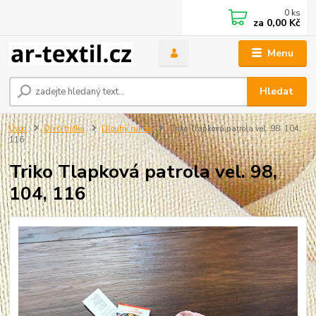
0
ks
za
0,00 Kč
Menu
Hledat
Úvod
Dívčí trička
Dlouhý rukáv
Triko Tlapková patrola vel. 98, 104,
116
Triko Tlapková patrola vel. 98,
104, 116