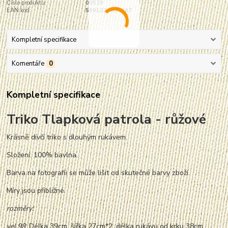
Číslo produktu:
00529
EAN kód:
5991329626567
Kompletní specifikace
Komentáře
0
Kompletní specifikace
Triko Tlapková patrola - růžové
Krásné dívčí triko s dlouhým rukávem.
Složení: 100% bavlna.
Barva na fotografii se může lišit od skutečné barvy zboží.
Míry jsou přibližné.
rozměry:
vel.98
: Délka 39cm, šířka 27cm*2, délka rukávu od krku 38cm.