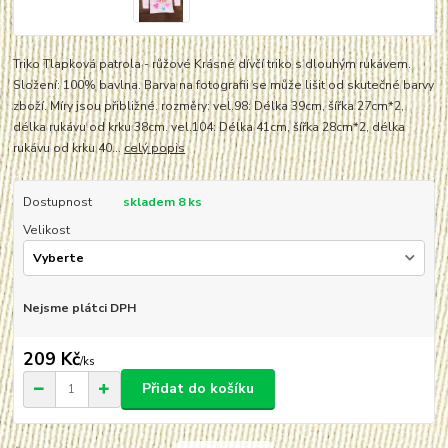
Triko Tlapková patrola - růžové Krásné dívčí triko s dlouhým rukávem.
Složení: 100% bavlna. Barva na fotografii se může lišit od skutečné barvy
zboží. Míry jsou přibližné. rozměry: vel.98: Délka 39cm, šířka 27cm*2,
délka rukávu od krku 38cm. vel.104: Délka 41cm, šířka 28cm*2, délka
rukávu od krku 40...
celý popis
Dostupnost
skladem 8 ks
Velikost
Nejsme plátci DPH
209 Kč
/
ks
Přidat do košíku