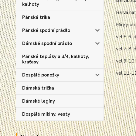
Barva: žl
kalhoty
Barva na 
Pánská trika
Míry jsou 
Pánské spodní prádlo
vel.5-6: 
Dámské spodní prádlo
vel.7-8: 
Pánské tepláky a 3/4, kalhoty,
vel.9-10
kraťasy
vel.11-1
Dospělé ponožky
Dámská trička
Dámské legíny
Dospělé mikiny, vesty