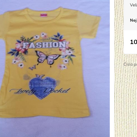
Vel
Nej
10
Číslo p