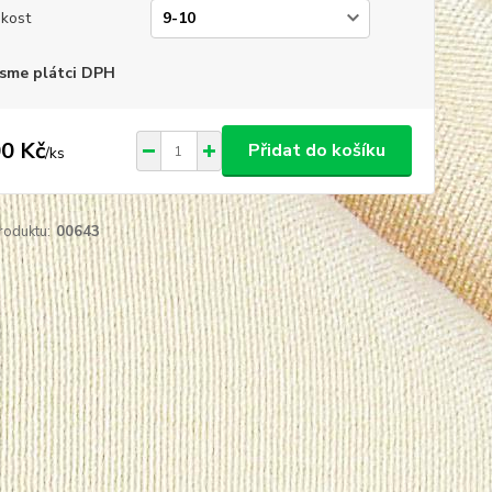
ikost
sme plátci DPH
0 Kč
Přidat do košíku
/
ks
roduktu:
00643