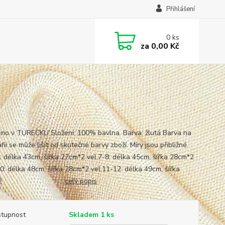
Přihlášení
0
ks
za
0,00 Kč
no v TURECKU Složení: 100% bavlna. Barva: žlutá Barva na
fii se může lišit od skutečné barvy zboží. Míry jsou přibližné.
6: délka 43cm, šířka 27cm*2 vel.7-8: délka 45cm, šířka 28cm*2
10: délka 48cm, šířka 28cm*2 vel.11-12: délka 49cm, šířka
cm*2 ...
celý popis
tupnost
Skladem 1 ks