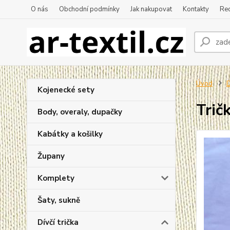
O nás
Obchodní podmínky
Jak nakupovat
Kontakty
Re
Úvod
D
Kojenecké sety
Trič
Body, overaly, dupačky
Kabátky a košilky
Župany
Komplety
Šaty, sukně
Dívčí trička