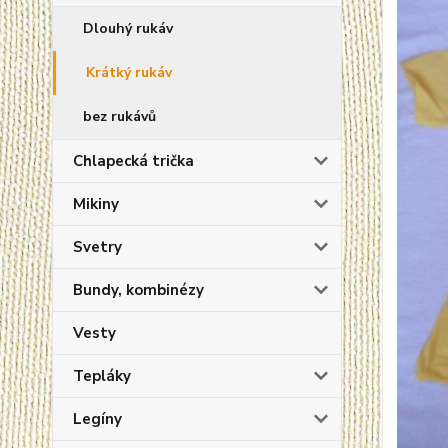
Dlouhý rukáv
Krátký rukáv
bez rukávů
Chlapecká trička
Mikiny
Svetry
Bundy, kombinézy
Vesty
Tepláky
Legíny