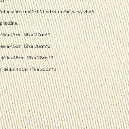
utá
fotografii se může lišit od skutečné barvy zboží.
přibližné.
délka 43cm, šířka 27cm*2
délka 45cm, šířka 28cm*2
: délka 48cm, šířka 28cm*2
2: délka 49cm, šířka 29cm*2