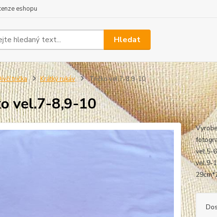
cenze eshopu
Hledat
ívčí trička
Krátký rukáv
Tričko vel.7-8,9-10
ko vel.7-8,9-10
Vyrobe
fotogra
vel.5-
vel.9-
29
Dos