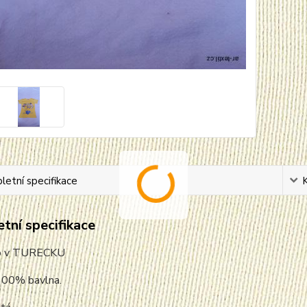
etní specifikace
tní specifikace
o v TURECKU
 100% bavlna.