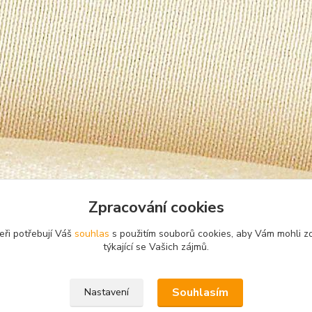
Zpracování cookies
eři potřebují Váš
souhlas
s použitím souborů cookies, aby Vám mohli z
týkající se Vašich zájmů.
Souhlasím
Nastavení