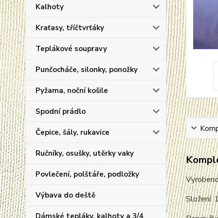
Kalhoty
Kraťasy, tříčtvrťáky
Teplákové soupravy
Punčocháče, silonky, ponožky
Pyžama, noční košile
Spodní prádlo
Kompl
Čepice, šály, rukavice
Ručníky, osušky, utěrky vaky
Komple
Povlečení, polštáře, podložky
Vyroben
Výbava do deště
Složení:
Dámské tepláky, kalhoty a 3/4