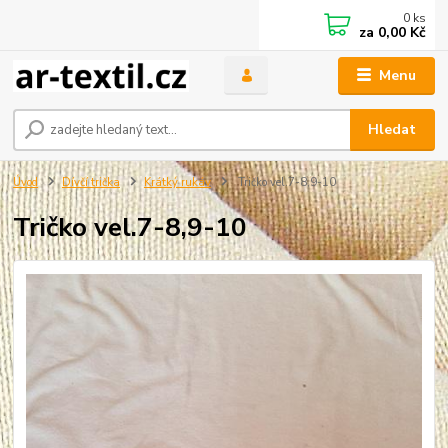
0
ks
za
0,00 Kč
Menu
Hledat
Úvod
Dívčí trička
Krátký rukáv
Tričko vel.7-8,9-10
Tričko vel.7-8,9-10