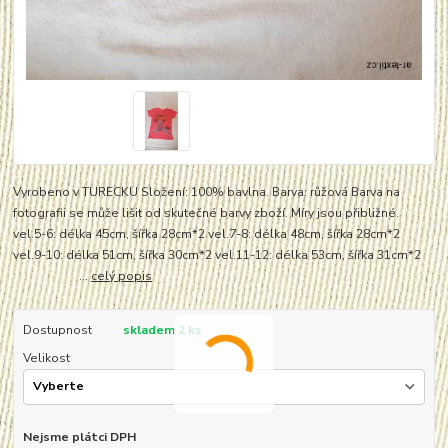
Vyrobeno v TURECKU Složení: 100% bavlna. Barva: růžová Barva na
fotografii se může lišit od skutečné barvy zboží. Míry jsou přibližné.
vel.5-6: délka 45cm, šířka 28cm*2 vel.7-8: délka 48cm, šířka 28cm*2
vel.9-10: délka 51cm, šířka 30cm*2 vel.11-12: délka 53cm, šířka 31cm*2
...
celý popis
Dostupnost
skladem 2 ks
Velikost
Nejsme plátci DPH