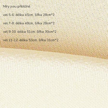
Míry jsou přibližné.
vel.5-6: délka 45cm, šířka 28cm*2
vel.7-8: délka 48cm, šířka 28cm*2
vel.9-10: délka 51cm, šířka 30cm*2
vel.11-12: délka 53cm, šířka 31cm*2