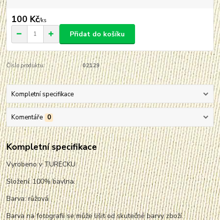
100 Kč
/
ks
Přidat do košíku
Číslo produktu:
02129
Kompletní specifikace
Komentáře
0
Kompletní specifikace
Vyrobeno v TURECKU
Složení: 100% bavlna.
Barva: růžová
Barva na fotografii se může lišit od skutečné barvy zboží.