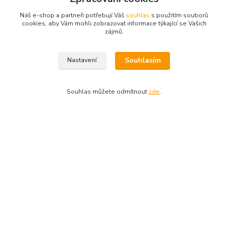
Náš e-shop a partneři potřebují Váš
souhlas
s použitím souborů
cookies, aby Vám mohli zobrazovat informace týkající se Vašich
zájmů.
Souhlasím
Nastavení
Souhlas můžete odmítnout
zde
.
Zboží zařazeno v kategoriích
Dívčí trička
Krátký rukáv