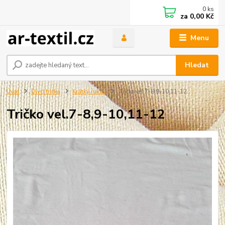
0
ks
za
0,00 Kč
Menu
Hledat
Úvod
Dívčí trička
Krátký rukáv
Tričko vel.7-8,9-10,11-12
Tričko vel.7-8,9-10,11-12