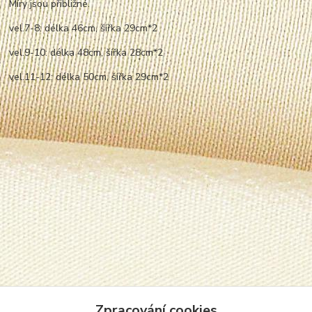
Míry jsou přibližné.
vel.7-8: délka 46cm, šířka 29cm*2
vel.9-10: délka 48cm, šířka 28cm*2
vel.11-12: délka 50cm, šířka 29cm*2
Zpracování cookies