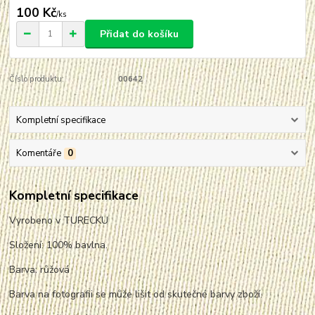
100 Kč
/
ks
Přidat do košíku
Číslo produktu:
00642
Kompletní specifikace
Komentáře
0
Kompletní specifikace
Vyrobeno v TURECKU
Složení: 100% bavlna.
Barva: růžová
Barva na fotografii se může lišit od skutečné barvy zboží.