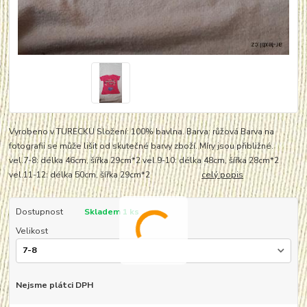
Vyrobeno v TURECKU Složení: 100% bavlna. Barva: růžová Barva na
fotografii se může lišit od skutečné barvy zboží. Míry jsou přibližné.
vel.7-8: délka 46cm, šířka 29cm*2 vel.9-10: délka 48cm, šířka 28cm*2
vel.11-12: délka 50cm, šířka 29cm*2
celý popis
Dostupnost
Skladem 1 ks
Velikost
Nejsme plátci DPH