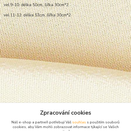
vel.9-10: délka 50cm, šířka 30cm*2
vel.11-12: délka 53cm, šířka 30cm*2
Zpracování cookies
Náš e-shop a partneři potřebují Váš
souhlas
s použitím souborů
cookies, aby Vám mohli zobrazovat informace týkající se Vašich