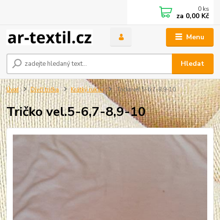
0
ks
za
0,00 Kč
Menu
Hledat
Úvod
Dívčí trička
Krátký rukáv
Tričko vel.5-6,7-8,9-10
Tričko vel.5-6,7-8,9-10