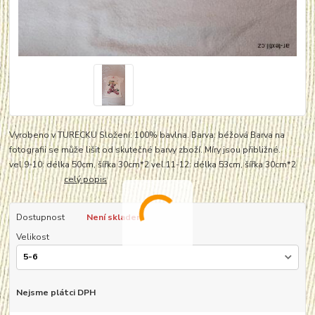
Vyrobeno v TURECKU Složení: 100% bavlna. Barva: béžová Barva na
fotografii se může lišit od skutečné barvy zboží. Míry jsou přibližné.
vel.9-10: délka 50cm, šířka 30cm*2 vel.11-12: délka 53cm, šířka 30cm*2
celý popis
Dostupnost
Není skladem
Velikost
Nejsme plátci DPH