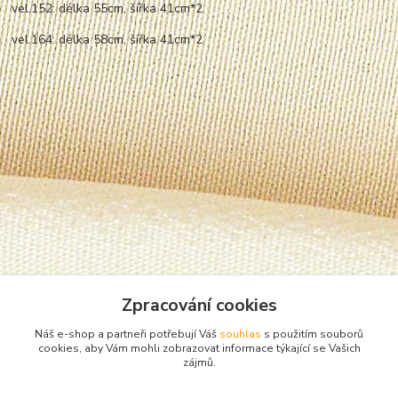
vel.152: délka 55cm, šířka 41cm*2
vel.164: délka 58cm, šířka 41cm*2
Zpracování cookies
Náš e-shop a partneři potřebují Váš
souhlas
s použitím souborů
cookies, aby Vám mohli zobrazovat informace týkající se Vašich
zájmů.