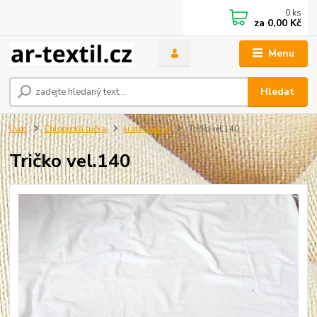
0
ks
za
0,00 Kč
Menu
Hledat
Úvod
Chlapecká trička
krátký rukáv
Tričko vel.140
Tričko vel.140