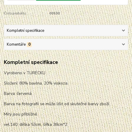
Číslo produktu:
00530
Kompletní specifikace
Komentáře
0
Kompletní specifikace
Vyrobeno v TURECKU
Složení: 80% bavlna, 20% viskoza.
Barva: červená
Barva na fotografii se může lišit od skutečné barvy zboží.
Míry jsou přibližné.
vel.140: délka 53cm, šířka 38cm*2