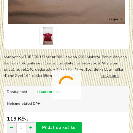
Vyrobeno v TURECKU Složení: 80% bavlna, 20% viskoza. Barva: červená
Barva na fotografii se může lišit od skutečné barvy zboží. Míry jsou
přibližné. vel.140: délka 53cm, šířka 38cm*2 vel.152: délka 55cm, šířka
41cm*2 vel.164: délka 58cm, šířka 41cm*2
celý popis
Dostupnost
skladem 2 ks
Nejsme plátci DPH
119 Kč
/
ks
Přidat do košíku