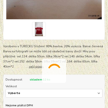
Vyrobeno v TURECKU Složení: 80% bavlna, 20% viskoza. Barva: červená
Barva na fotografii se může lišit od skutečné barvy zboží. Míry jsou
přibližné. vel.134: délka 50cm, šířka 36cm*2 vel.140: délka 54cm, šířka
37cm*2 vel.152: délka 58cm, šířka 39cm*2 vel.164: délka 60cm, šířka
40cm*2 ...
celý popis
Dostupnost
skladem 12 ks
Velikost
Nejsme plátci DPH