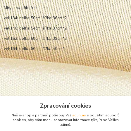
Míry jsou přibližné.
vel.134: délka 50cm, šířka 36cm*2
vel.140: délka 54cm, šířka 37cm*2
vel.152: délka 58cm, šířka 39cm*2
vel.164: délka 60cm, šířka 40cm*2
Zpracování cookies
Náš e-shop a partneři potřebují Váš
souhlas
s použitím souborů
cookies, aby Vám mohli zobrazovat informace týkající se Vašich
zájmů.