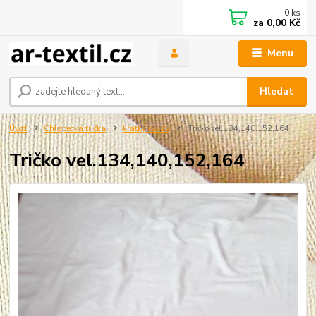
0
ks
za
0,00 Kč
Menu
Hledat
Úvod
Chlapecká trička
krátký rukáv
Tričko vel.134,140,152,164
Tričko vel.134,140,152,164