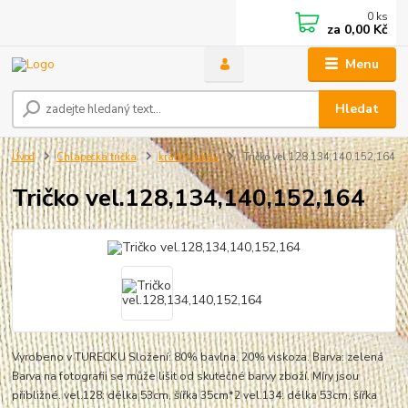
0
ks
za
0,00 Kč
Menu
Hledat
Úvod
Chlapecká trička
krátký rukáv
Tričko vel.128,134,140,152,164
Tričko vel.128,134,140,152,164
Vyrobeno v TURECKU Složení: 80% bavlna, 20% viskoza. Barva: zelená
Barva na fotografii se může lišit od skutečné barvy zboží. Míry jsou
přibližné. vel.128: délka 53cm, šířka 35cm*2 vel.134: délka 53cm, šířka