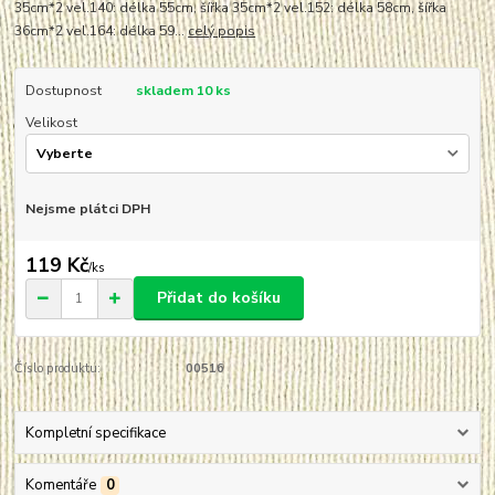
35cm*2 vel.140: délka 55cm, šířka 35cm*2 vel.152: délka 58cm, šířka
36cm*2 vel.164: délka 59...
celý popis
Dostupnost
skladem 10 ks
Velikost
Nejsme plátci DPH
119 Kč
/
ks
Přidat do košíku
Číslo produktu:
00516
Kompletní specifikace
Komentáře
0