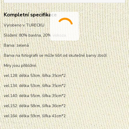
Kompletní specifikace
Vyrobeno v TURECKU
Složení: 80% bavlna, 20% viskoza.
Barva: zelená
Barva na fotografii se může lišit od skutečné barvy zboží.
Míry jsou přibližné.
vel.128: délka 53cm, šířka 35cm*2
vel.134: délka 53cm, šířka 35cm*2
vel.140: délka 55cm, šířka 35cm*2
vel.152: délka 58cm, šířka 36cm*2
vel.164: délka 59cm, šířka 41cm*2