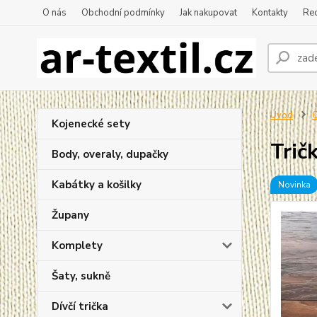
O nás
Obchodní podmínky
Jak nakupovat
Kontakty
Re
Úvod
C
Kojenecké sety
Trič
Body, overaly, dupačky
Kabátky a košilky
Novinka
Župany
Komplety
Šaty, sukně
Dívčí trička