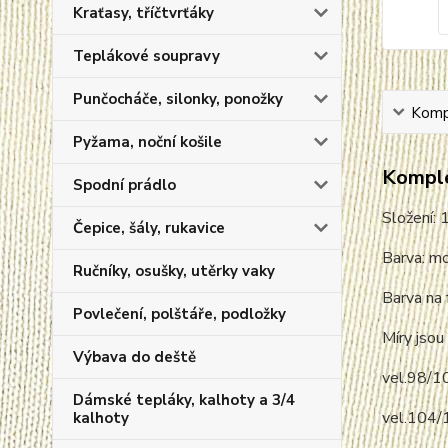
Kraťasy, tříčtvrťáky
Teplákové soupravy
Punčocháče, silonky, ponožky
Kompl
Pyžama, noční košile
Komple
Spodní prádlo
Složení:
Čepice, šály, rukavice
Barva: m
Ručníky, osušky, utěrky vaky
Barva na 
Povlečení, polštáře, podložky
Míry jsou 
Výbava do deště
vel.98/1
Dámské tepláky, kalhoty a 3/4
vel.104/
kalhoty