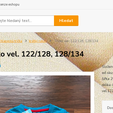
cenze eshopu
Hledat
hlapecká trička
krátký rukáv
Tričko vel. 122/128, 128/134
ko vel. 122/128, 128/134
Složen
od skut
šířka 
délka 
vel.122
Dos