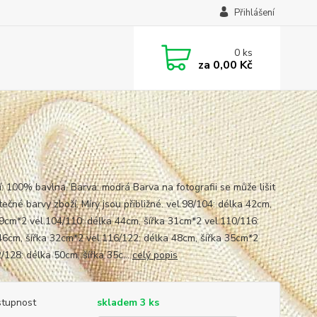
Přihlášení
0
ks
za
0,00 Kč
í: 100% bavlna. Barva: modrá Barva na fotografii se může lišit
ečné barvy zboží. Míry jsou přibližné. vel.98/104: délka 42cm,
29cm*2 vel.104/110: délka 44cm, šířka 31cm*2 vel.110/116:
46cm, šířka 32cm*2 vel.116/122: délka 48cm, šířka 35cm*2
/128: délka 50cm, šířka 35c...
celý popis
tupnost
skladem 3 ks