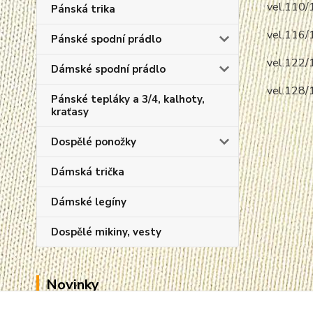
vel.110/
Pánská trika
vel.116/
Pánské spodní prádlo
vel.122/
Dámské spodní prádlo
vel.128/
Pánské tepláky a 3/4, kalhoty,
kraťasy
Dospělé ponožky
Dámská trička
Dámské legíny
Dospělé mikiny, vesty
Novinky