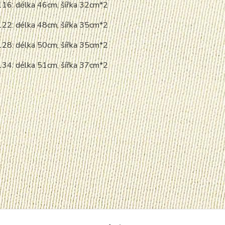
116: délka 46cm, šířka 32cm*2
122: délka 48cm, šířka 35cm*2
128: délka 50cm, šířka 35cm*2
134: délka 51cm, šířka 37cm*2