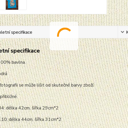
etní specifikace
tní specifikace
 100% bavlna.
odrá
fotografii se může lišit od skutečné barvy zboží.
přibližné.
04: délka 42cm, šířka 29cm*2
110: délka 44cm, šířka 31cm*2