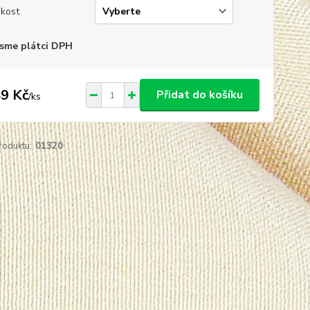
ikost
sme plátci DPH
9 Kč
Přidat do košíku
/
ks
roduktu:
01320