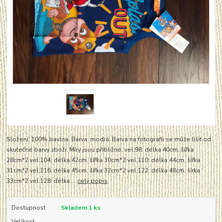
Složení: 100% bavlna. Barva: modrá. Barva na fotografii se může lišit od
skutečné barvy zboží. Míry jsou přibližné. vel.98: délka 40cm, šířka
28cm*2 vel.104: délka 42cm, šířka 30cm*2 vel.110: délka 44cm, šířka
31cm*2 vel.116: délka 45cm, šířka 32cm*2 vel.122: délka 48cm, šírka
33cm*2 vel.128: délka ...
celý popis
Dostupnost
Skladem 1 ks
Velikost