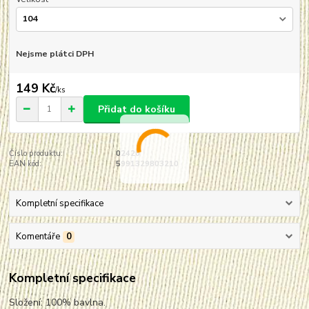
Nejsme plátci DPH
149 Kč
/
ks
Přidat do košíku
Číslo produktu:
02420
EAN kód:
5991329803210
Kompletní specifikace
Komentáře
0
Kompletní specifikace
Složení: 100% bavlna.