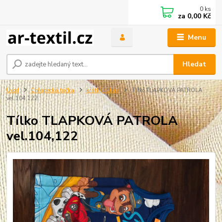
0
ks
za
0,00 Kč
Menu
Hledat
Úvod
Chlapecká trička
krátký rukáv
Tílko TLAPKOVÁ PATROLA
vel.104,122
Tílko TLAPKOVÁ PATROLA
vel.104,122