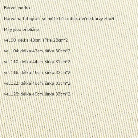
Barva: modrá.
Barva na fotografii se může lišit od skutečné barvy zboží.
Míry jsou přibližné.
vel.98: délka 40cm, šířka 28cm*2
vel.104: délka 42cm, šířka 30cm*2
vel.110: délka 44cm, šířka 31cm*2
vel.116: délka 45cm, šířka 32cm*2
vel.122: délka 48cm, šírka 33cm*2
vel.128: délka 49cm, šírka 33cm*2