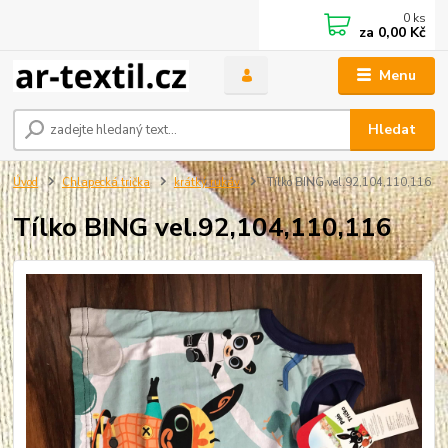
0
ks
za
0,00 Kč
Menu
Hledat
Úvod
Chlapecká trička
krátký rukáv
Tílko BING vel.92,104,110,116
Tílko BING vel.92,104,110,116