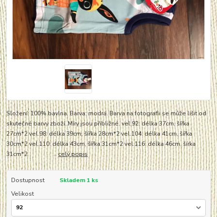
Složení: 100% bavlna. Barva: modrá. Barva na fotografii se může lišit od
skutečné barvy zboží. Míry jsou přibližné. vel.92: délka 37cm, šířka
27cm*2 vel.98: délka 39cm, šířka 28cm*2 vel.104: délka 41cm, šířka
30cm*2 vel.110: délka 43cm, šířka 31cm*2 vel.116: délka 46cm, šírka
31cm*2 ...
celý popis
Dostupnost
Skladem 1 ks
Velikost