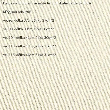
Barva na fotografii se může lišit od skutečné barvy zboží.
Míry jsou přibližné.
vel.92: délka 37cm, šířka 27cm*2
vel.98: délka 39cm, šířka 28cm*2
vel.104: délka 41cm, šířka 30cm*2
vel.110: délka 43cm, šířka 31cm*2
vel.116: délka 46cm, šírka 31cm*2