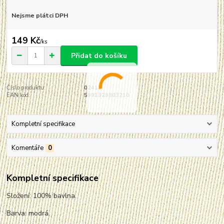
Nejsme plátci DPH
149 Kč
/
ks
Přidat do košíku
Číslo produktu:
02418
EAN kód:
5991329803210
Kompletní specifikace
Komentáře
0
Kompletní specifikace
Složení: 100% bavlna.
Barva: modrá.