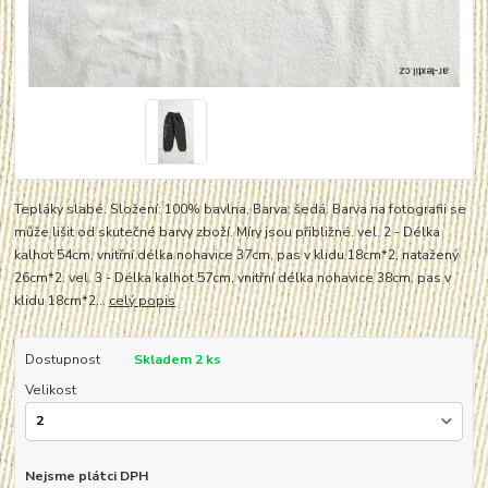
Tepláky slabé. Složení: 100% bavlna, Barva: šedá. Barva na fotografii se
může lišit od skutečné barvy zboží. Míry jsou přibližné. vel. 2 - Délka
kalhot 54cm, vnitřní délka nohavice 37cm, pas v klidu 18cm*2, natažený
26cm*2. vel. 3 - Délka kalhot 57cm, vnitřní délka nohavice 38cm, pas v
klidu 18cm*2...
celý popis
Dostupnost
Skladem 2 ks
Velikost
Nejsme plátci DPH