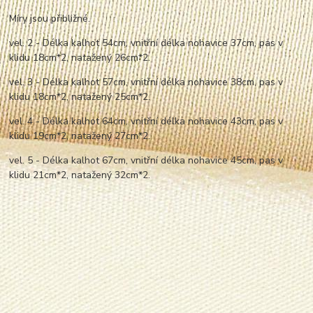
Míry jsou přibližné.
vel. 2 - Délka kalhot 54cm, vnitřní délka nohavice 37cm, pas v
klidu 18cm*2,
nata
žený 26cm*2.
vel. 3 - Délka kalhot 57cm, vnitřní délka nohavice 38cm, pas v
klidu 18cm*2,
nata
žený 25cm*2.
vel. 4 - Délka kalhot 64cm, vnitřní délka nohavice 43cm, pas v
klidu 19cm*2,
nata
žený 27cm*2.
vel. 5 - Délka kalhot 67cm, vnitřní délka nohavice 45cm, pas v
klidu 21cm*2,
nata
žený 32cm*2.