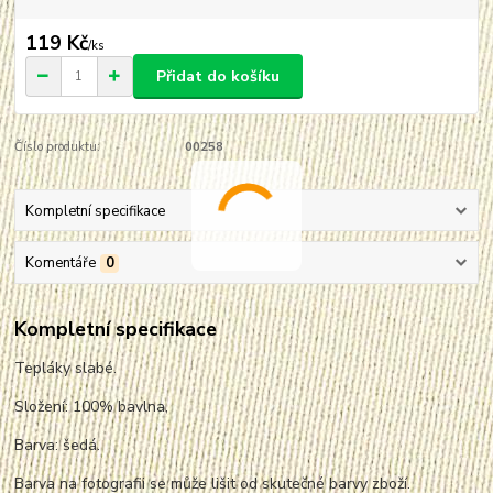
119 Kč
/
ks
Přidat do košíku
Číslo produktu:
00258
Kompletní specifikace
Komentáře
0
Kompletní specifikace
Tepláky slabé.
Složení: 100% bavlna,
Barva: šedá.
Barva na fotografii se může lišit od skutečné barvy zboží.