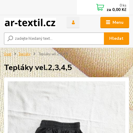
0
ks
za
0,00 Kč
Menu
Hledat
Úvod
Tepláky
Tepláky vel.2,3,4,5
Tepláky vel.2,3,4,5