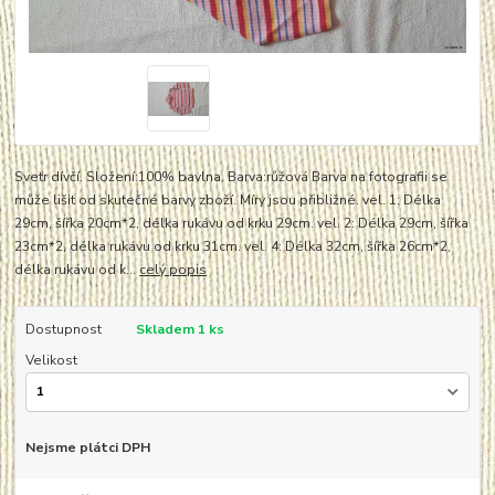
Svetr dívčí. Složení:100% bavlna. Barva:růžová Barva na fotografii se
může lišit od skutečné barvy zboží. Míry jsou přibližné. vel. 1: Délka
29cm, šířka 20cm*2, délka rukávu od krku 29cm. vel. 2: Délka 29cm, šířka
23cm*2, délka rukávu od krku 31cm. vel. 4: Délka 32cm, šířka 26cm*2,
délka rukávu od k...
celý popis
Dostupnost
Skladem 1 ks
Velikost
Nejsme plátci DPH