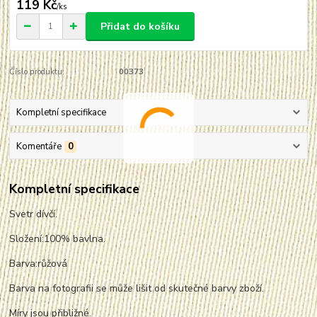
119 Kč
/
ks
Přidat do košíku
Číslo produktu:
00373
Kompletní specifikace
Komentáře
0
Kompletní specifikace
Svetr dívčí.
Složení:100% bavlna.
Barva:růžová
Barva na fotografii se může lišit od skutečné barvy zboží.
Míry jsou přibližné.