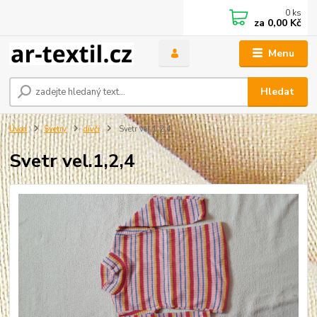
0
ks
za
0,00 Kč
Menu
Hledat
Úvod
Svetry
dívčí
Svetr vel.1,2,4
Svetr vel.1,2,4