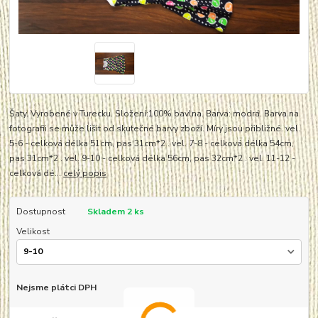
Šaty. Vyrobené v Turecku. Složení:100% bavlna. Barva: modrá. Barva na
fotografii se může lišit od skutečné barvy zboží. Míry jsou přibližné. vel.
5-6 - celková délka 51cm, pas 31cm*2 . vel. 7-8 - celková délka 54cm,
pas 31cm*2 . vel. 9-10 - celková délka 56cm, pas 32cm*2 . vel. 11-12 -
celková dé...
celý popis
Dostupnost
Skladem 2 ks
Velikost
Nejsme plátci DPH