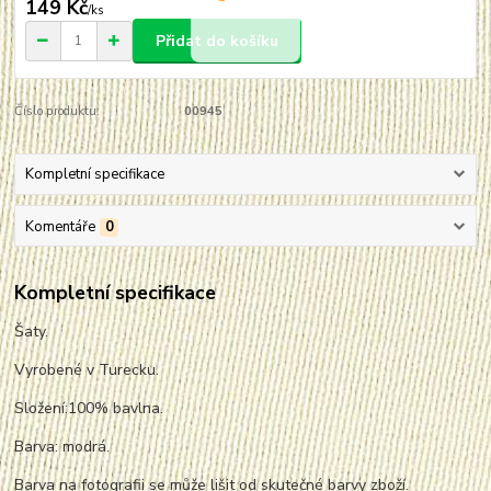
149 Kč
/
ks
Přidat do košíku
Číslo produktu:
00945
Kompletní specifikace
Komentáře
0
Kompletní specifikace
Šaty.
Vyrobené v Turecku.
Složení:100% bavlna.
Barva: modrá.
Barva na fotografii se může lišit od skutečné barvy zboží.