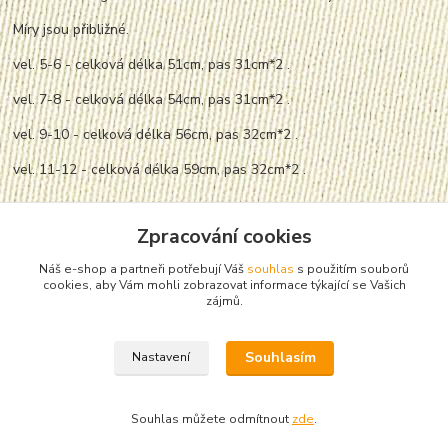
Míry jsou přibližné.
vel. 5-6 - celková délka 51cm, pas 31cm*2 .
vel. 7-8 - celková délka 54cm, pas 31cm*2 .
vel. 9-10 - celková délka 56cm, pas 32cm*2 .
vel. 11-12 - celková délka 59cm, pas 32cm*2 .
Zpracování cookies
Náš e-shop a partneři potřebují Váš
souhlas
s použitím souborů
cookies, aby Vám mohli zobrazovat informace týkající se Vašich
Zboží zařazeno v kategoriích
zájmů.
Šaty, sukně
Souhlasím
Nastavení
Souhlas můžete odmítnout
zde
.
Vytvořeno na
Eshop-rychle.cz