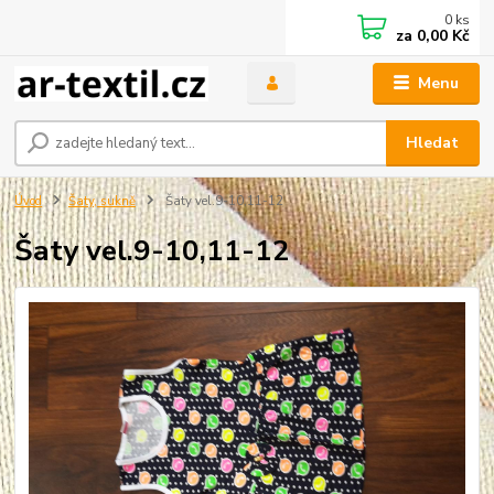
0
ks
za
0,00 Kč
Menu
Hledat
Úvod
Šaty, sukně
Šaty vel.9-10,11-12
Šaty vel.9-10,11-12