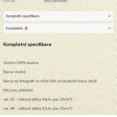
EAN kód:
5991326400382
Kompletní specifikace
Komentáře
0
Kompletní specifikace
Složení:100% bavlna.
Barva: modrá.
Barva na fotografii se může lišit od skutečné barvy zboží.
Míry jsou přibližné.
vel. 92 - celková délka 49cm, pas 25cm*2 .
vel. 98 - celková délka 52cm, pas 25cm*2 .