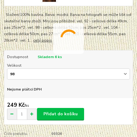
Složení:100% bavlna. Barva: modrá. Barva na fotografii se může lišit od
skutečné barvy zboží. Míry jsou přibližné. vel. 92 - celková délka 49cm,
pas 25cm*2 . vel. 98 - celková délka 52cm, pas 25cm*2 . vel. 104 -
celková délka 50cm, pas 27cm*2 . vel. 110 - celková délka 55cm, pas
28cm*2 . vel. 1...
celý popis
Dostupnost
Skladem 6 ks
Velikost
Nejsme plátci DPH
249 Kč
/
ks
Přidat do košíku
Číslo produktu:
00326