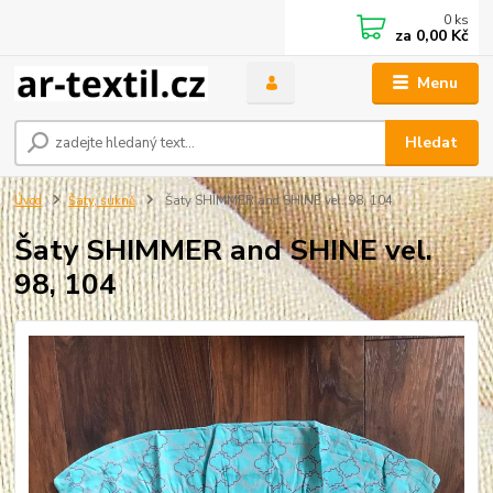
0
ks
za
0,00 Kč
Menu
Hledat
Úvod
Šaty, sukně
Šaty SHIMMER and SHINE vel. 98, 104
Šaty SHIMMER and SHINE vel.
98, 104