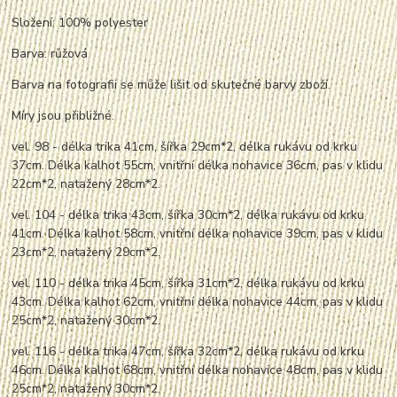
Složení: 100% polyester
Barva: růžová
Barva na fotografii se může lišit od skutečné barvy zboží.
Míry jsou přibližné.
vel. 98 - délka trika 41cm, šířka 29cm*2, délka rukávu od krku
37cm. Délka kalhot 55cm, vnitřní délka nohavice 36cm, pas v klidu
22cm*2,
nata
žený 28cm*2.
vel. 104 - délka trika 43cm, šířka 30cm*2, délka rukávu od krku
41cm. Délka kalhot 58cm, vnitřní délka nohavice 39cm, pas v klidu
23cm*2,
nata
žený 29cm*2.
vel. 110 - délka trika 45cm, šířka 31cm*2, délka rukávu od krku
43cm. Délka kalhot 62cm, vnitřní délka nohavice 44cm, pas v klidu
25cm*2,
nata
žený 30cm*2.
vel. 116 - délka trika 47cm, šířka 32cm*2, délka rukávu od krku
46cm. Délka kalhot 68cm, vnitřní délka nohavice 48cm, pas v klidu
25cm*2,
nata
žený 30cm*2.