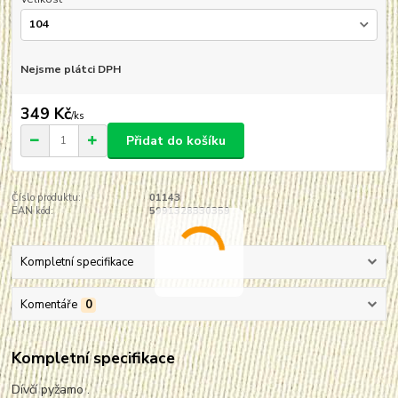
Nejsme plátci DPH
349 Kč
/
ks
Přidat do košíku
Číslo produktu:
01143
EAN kód:
5991328330359
Kompletní specifikace
Komentáře
0
Kompletní specifikace
Dívčí pyžamo .