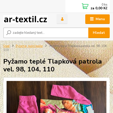
0
ks
za
0,00 Kč
Menu
Hledat
Úvod
Pyžama, noční košile
Pyžamo teplé Tlapková patrola vel. 98, 104,
110
Pyžamo teplé Tlapková patrola
vel. 98, 104, 110