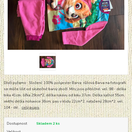
Dívčí pyžamo . Složení: 100% polyester Barva: růžová Barva na fotografii
se může lišit od skutečné barvy zboží. Míry jsou přibližné. vel. 98 - délka
trika 41cm, šířka 29cm*2, délka rukávu od krku 37cm. Délka kalhot 55cm,
vnitřní délka nohavice 36cm, pas v klidu 22cm*2, natažený 28cm*2. vel.
104 - dé...
celý popis
Dostupnost
Skladem 2 ks
Velikost