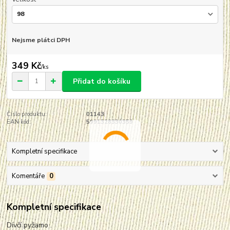
Nejsme plátci DPH
349 Kč
/
ks
Přidat do košíku
Číslo produktu:
01143
EAN kód:
5991328330359
Kompletní specifikace
Komentáře
0
Kompletní specifikace
Dívčí pyžamo .