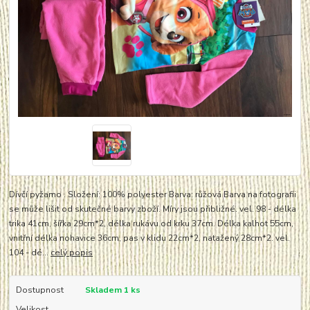
Dívčí pyžamo . Složení: 100% polyester Barva: růžová Barva na fotografii
se může lišit od skutečné barvy zboží. Míry jsou přibližné. vel. 98 - délka
trika 41cm, šířka 29cm*2, délka rukávu od krku 37cm. Délka kalhot 55cm,
vnitřní délka nohavice 36cm, pas v klidu 22cm*2, natažený 28cm*2. vel.
104 - dé...
celý popis
Dostupnost
Skladem 1 ks
Velikost