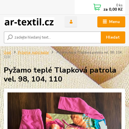
0
ks
za
0,00 Kč
Menu
Hledat
Úvod
Pyžama, noční košile
Pyžamo teplé Tlapková patrola vel. 98, 104,
110
Pyžamo teplé Tlapková patrola
vel. 98, 104, 110