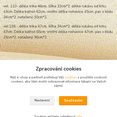
vel. 110- délka trika 46cm, šířka 33cm*2, délka rukávu od krku
43cm. Délka kalhot 62cm, vnitřní délka nohavice 45cm, pas v klidu
24cm*2,
nata
žený 30cm*2.
vel.116 - délka trika 47cm, šířka 34cm*2, délka rukávu od krku
47cm. Délka kalhot 65cm, vnitřní délka nohavice 47cm, pas v klidu
25cm*2,
nata
žený 36cm*2.
Zpracování cookies
Náš e-shop a partneři potřebují Váš
souhlas
s použitím souborů
cookies, aby Vám mohli zobrazovat informace týkající se Vašich
zájmů.
Zboží zařazeno v kategoriích
Souhlasím
Nastavení
Pyžama, noční košile
chlapecká
Souhlas můžete odmítnout
zde
.