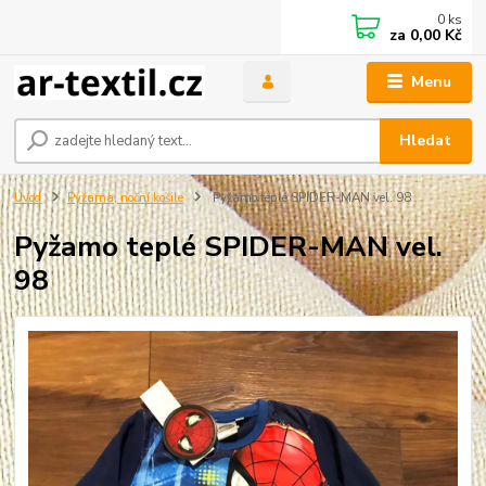
0
ks
za
0,00 Kč
Menu
Hledat
Úvod
Pyžama, noční košile
Pyžamo teplé SPIDER-MAN vel. 98
Pyžamo teplé SPIDER-MAN vel.
98