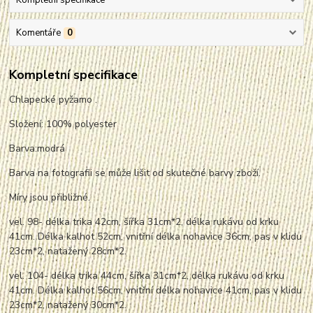
Komentáře
0
Kompletní specifikace
Chlapecké pyžamo .
Složení: 100% polyester
Barva:modrá
Barva na fotografii se může lišit od skutečné barvy zboží.
Míry jsou přibližné.
vel. 98- délka trika 42cm, šířka 31cm*2, délka rukávu od krku
41cm. Délka kalhot 52cm, vnitřní délka nohavice 36cm, pas v klidu
23cm*2,
nata
žený 28cm*2.
vel. 104- délka trika 44cm, šířka 31cm*2, délka rukávu od krku
41cm. Délka kalhot 56cm, vnitřní délka nohavice 41cm, pas v klidu
23cm*2,
nata
žený 30cm*2.