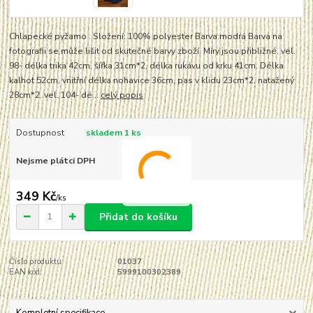
Chlapecké pyžamo . Složení: 100% polyester Barva:modrá Barva na
fotografii se může lišit od skutečné barvy zboží. Míry jsou přibližné. vel.
98- délka trika 42cm, šířka 31cm*2, délka rukávu od krku 41cm. Délka
kalhot 52cm, vnitřní délka nohavice 36cm, pas v klidu 23cm*2, natažený
28cm*2. vel. 104- dé...
celý popis
Dostupnost
skladem 1 ks
Nejsme plátci DPH
349 Kč
/
ks
Přidat do košíku
Číslo produktu:
01037
EAN kód:
5999100302389
Kompletní specifikace