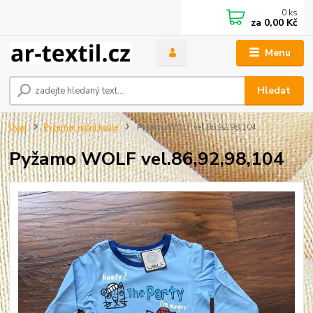
0
ks
za
0,00 Kč
Menu
Hledat
Úvod
Pyžama, noční košile
Pyžamo WOLF vel.86,92,98,104
Pyžamo WOLF vel.86,92,98,104