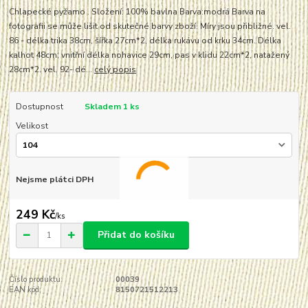
Chlapecké pyžamo . Složení: 100% bavlna Barva:modrá Barva na
fotografii se může lišit od skutečné barvy zboží. Míry jsou přibližné. vel.
86 - délka trika 38cm, šířka 27cm*2, délka rukávu od krku 34cm. Délka
kalhot 48cm, vnitřní délka nohavice 29cm, pas v klidu 22cm*2, natažený
28cm*2. vel. 92- dé...
celý popis
Dostupnost
Skladem 1 ks
Velikost
Nejsme plátci DPH
249 Kč
/
ks
Přidat do košíku
Číslo produktu:
00039
EAN kód:
8150721512213