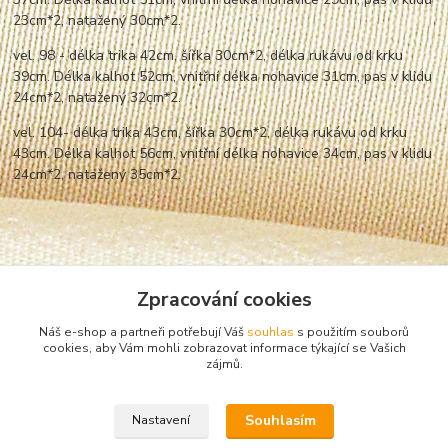
23cm*2,
nata
žený 30cm*2.
vel. 98 - délka trika 42cm, šířka 30cm*2, délka rukávu od krku
39cm. Délka kalhot 52cm, vnitřní délka nohavice 31cm, pas v klidu
24cm*2,
nata
žený 32cm*2.
vel. 104- délka trika 43cm, šířka 30cm*2, délka rukávu od krku
43cm. Délka kalhot 56cm, vnitřní délka nohavice 34cm, pas v klidu
24cm*2,
nata
žený 35cm*2.
Zpracování cookies
Náš e-shop a partneři potřebují Váš
souhlas
s použitím souborů
cookies, aby Vám mohli zobrazovat informace týkající se Vašich
zájmů.
Zboží zařazeno v kategoriích
Souhlasím
Nastavení
Pyžama, noční košile