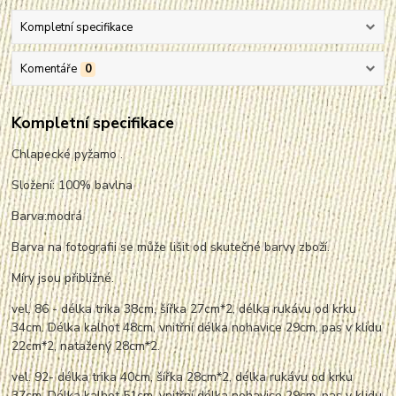
Kompletní specifikace
Komentáře
0
Kompletní specifikace
Chlapecké pyžamo .
Složení: 100% bavlna
Barva:modrá
Barva na fotografii se může lišit od skutečné barvy zboží.
Míry jsou přibližné.
vel. 86 - délka trika 38cm, šířka 27cm*2, délka rukávu od krku
34cm. Délka kalhot 48cm, vnitřní délka nohavice 29cm, pas v klidu
22cm*2,
nata
žený 28cm*2.
vel. 92- délka trika 40cm, šířka 28cm*2, délka rukávu od krku
37cm. Délka kalhot 51cm, vnitřní délka nohavice 29cm, pas v klidu