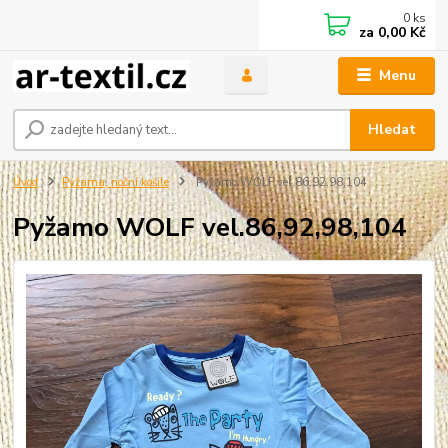
0
ks
za
0,00 Kč
Menu
Hledat
Úvod
Pyžama, noční košile
Pyžamo WOLF vel.86,92,98,104
Pyžamo WOLF vel.86,92,98,104