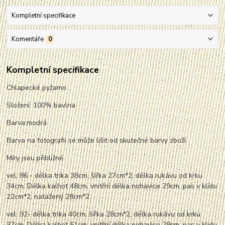
Kompletní specifikace
Komentáře
0
Kompletní specifikace
Chlapecké pyžamo .
Složení: 100% bavlna
Barva:modrá
Barva na fotografii se může lišit od skutečné barvy zboží.
Míry jsou přibližné.
vel. 86 - délka trika 38cm, šířka 27cm*2, délka rukávu od krku
34cm. Délka kalhot 48cm, vnitřní délka nohavice 29cm, pas v klidu
22cm*2,
nata
žený 28cm*2.
vel. 92- délka trika 40cm, šířka 28cm*2, délka rukávu od krku
37cm. Délka kalhot 51cm, vnitřní délka nohavice 29cm, pas v klidu