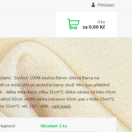
Přihlášení
0
ks
za
0,00 Kč
pyžamo . Složení: 100% bavlna Barva: růžová Barva na
fii se může lišit od skutečné barvy zboží. Míry jsou přibližné.
04 - délka trika 44cm, šířka 31cm*2, délka rukávu od krku 45cm.
kalhot 62cm, vnitřní délka nohavice 42cm, pas v klidu 23cm*2,
ný 32cm*2. vel. 110 - délk...
celý popis
tupnost
Skladem 1 ks