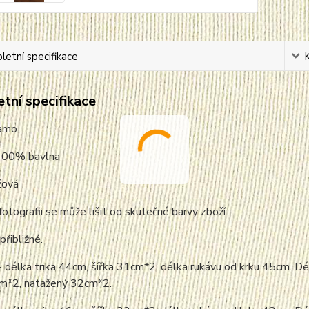
etní specifikace
tní specifikace
amo .
 100% bavlna
žová
fotografii se může lišit od skutečné barvy zboží.
přibližné.
- délka trika 44cm, šířka 31cm*2, délka rukávu od krku 45cm. Dé
cm*2,
nata
žený 32cm*2.