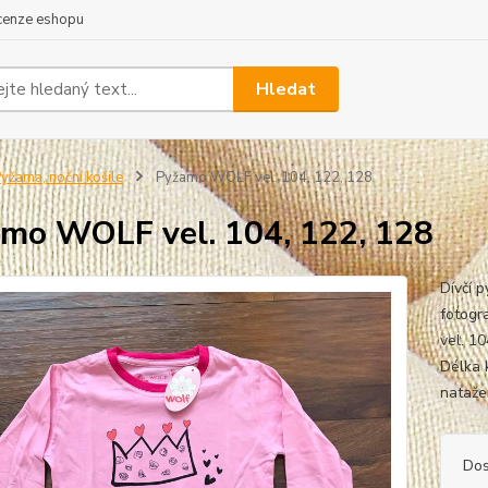
cenze eshopu
Hledat
yžama, noční košile
Pyžamo WOLF vel. 104, 122, 128
mo WOLF vel. 104, 122, 128
Dívčí 
fotogra
vel. 1
Délka 
nataže
Dos