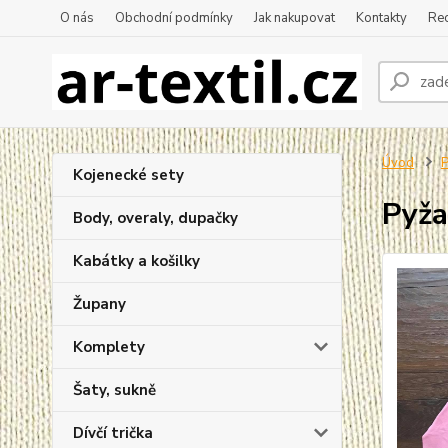
O nás
Obchodní podmínky
Jak nakupovat
Kontakty
Re
Úvod
P
Kojenecké sety
Pyža
Body, overaly, dupačky
Kabátky a košilky
Župany
Komplety
Šaty, sukně
Dívčí trička