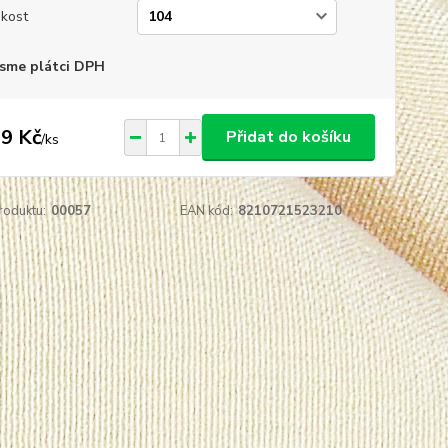
ikost
sme plátci DPH
9 Kč
Přidat do košíku
/
ks
roduktu:
00057
EAN kód:
8210721523210