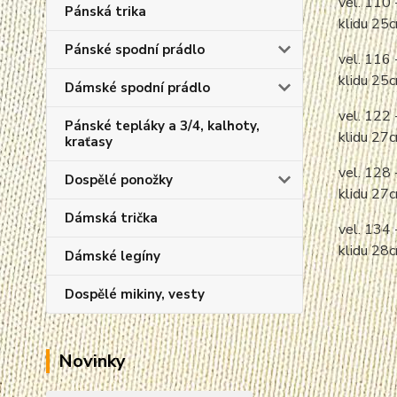
vel. 110 
Pánská trika
klidu 25
Pánské spodní prádlo
vel. 116 
klidu 25
Dámské spodní prádlo
vel. 122 
Pánské tepláky a 3/4, kalhoty,
klidu 27
kraťasy
vel. 128 
Dospělé ponožky
klidu 27
Dámská trička
vel. 134 
klidu 28
Dámské legíny
Dospělé mikiny, vesty
Novinky