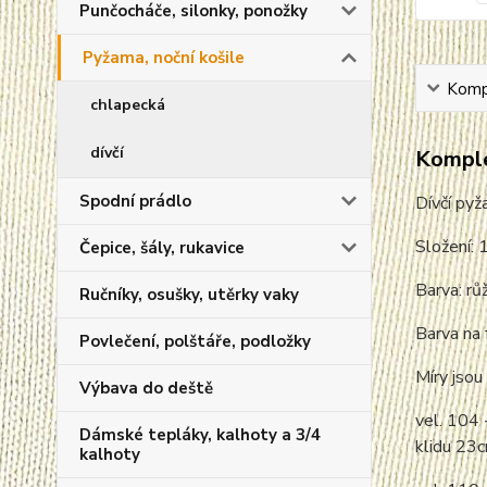
Punčocháče, silonky, ponožky
Pyžama, noční košile
Kompl
chlapecká
dívčí
Komple
Spodní prádlo
Dívčí pyž
Složení:
Čepice, šály, rukavice
Barva: rů
Ručníky, osušky, utěrky vaky
Barva na 
Povlečení, polštáře, podložky
Míry jsou 
Výbava do deště
vel. 104 
Dámské tepláky, kalhoty a 3/4
klidu 23
kalhoty