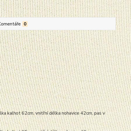
Komentáře
0
lka kalhot 62cm, vnitřní délka nohavice 42cm, pas v