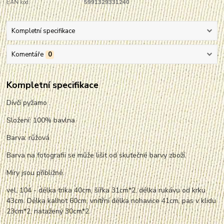
EAN kód:
5991329331240
Kompletní specifikace
Komentáře
0
Kompletní specifikace
Dívčí pyžamo .
Složení: 100% bavlna
Barva: růžová
Barva na fotografii se může lišit od skutečné barvy zboží.
Míry jsou přibližné.
vel. 104 - délka trika 40cm, šířka 31cm*2, délka rukávu od krku
43cm. Délka kalhot 60cm, vnitřní délka nohavice 41cm, pas v klidu
23cm*2,
nata
žený 30cm*2.