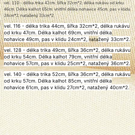
vel. 110 - délka trika 42cm, šířka 32cm*2, délka rukávu od krku
46cm. Délka kalhot 65cm, vnitřní délka nohavice 45cm, pas v klidu
24cm*2,
nata
žený 33cm*2.
vel. 116 - délka trika 44cm, šířka 32cm*2, délka rukávu
od krku 47cm. Délka kalhot 69cm, vnitřní délka
nohavice 49cm, pas v klidu 24cm*2,
nata
žený 33cm*2.
vel. 128 - délka trika 49cm, šířka 36cm*2, délka rukávu
od krku 54cm. Délka kalhot 79cm, vnitřní délka
nohavice 57cm, pas v klidu 25cm*2,
nata
žený 36cm*2.
vel. 140 - délka trika 52cm, šířka 36cm*2, délka rukávu
od krku 57cm. Délka kalhot 85cm, vnitřní délka
nohavice 61cm, pas v klidu 27cm*2,
nata
žený 40cm*2.