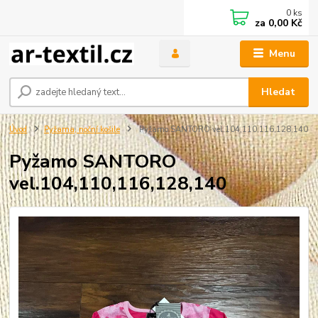
0
ks
za
0,00 Kč
Menu
Hledat
Úvod
Pyžama, noční košile
Pyžamo SANTORO vel.104,110,116,128,140
Pyžamo SANTORO
vel.104,110,116,128,140