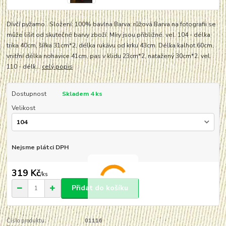
Dívčí pyžamo . Složení: 100% bavlna Barva: růžová Barva na fotografii se
může lišit od skutečné barvy zboží. Míry jsou přibližné. vel. 104 - délka
trika 40cm, šířka 31cm*2, délka rukávu od krku 43cm. Délka kalhot 60cm,
vnitřní délka nohavice 41cm, pas v klidu 23cm*2, natažený 30cm*2. vel.
110 - délk...
celý popis
Dostupnost
Skladem 4 ks
Velikost
Nejsme plátci DPH
319 Kč
/
ks
Přidat do košíku
Číslo produktu:
01116