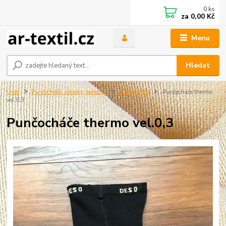
0
ks
za
0,00 Kč
Menu
Hledat
Úvod
Punčocháče, silonky, ponožky
punčochače
Punčocháče thermo
vel.0,3
Punčocháče thermo vel.0,3