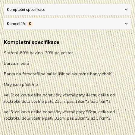
Kompletní specifikace
Komentáře
0
Kompletní specifikace
Složení: 80% bavlna, 20% polyester.
Barva: modrá
Barva na fotografii se může lišit od skutečné barvy zboží.
Míry jsou přibližné.
vel.0: celková délka nohavičky včetně paty 44cm, délka od
rozkroku dolu včetně paty 21cm, pas 19cm*2 až 34cm*2
vel.3: celková délka nohavičky včetně paty 56cm, délka od
rozkroku dolu včetně paty 32cm, pas 20cm*2 až 37cm*2