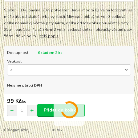
Složení: 80% bavlna, 20% polyester. Barva: modrá Barva na fotografii se
může lišit od skutečné barvy zboží. Míry jsou přibližné. vel.0: celková
délka nohavičky včetně paty 44cm, délka od rozkroku dolu včetně paty
21cm, pas 19cm*2 až 34cm*2 vel.3: celková délka nohavičky včetně paty
56cm, délka od ro...
celý popis
Dostupnost
Skladem 2 ks
Velikost
Nejsme plátci DPH
99 Kč
/
ks
Přidat do košíku
Číslo produktu:
01702