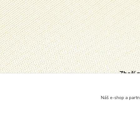
Zboží 
Punčo
pono
Náš e-shop a partn