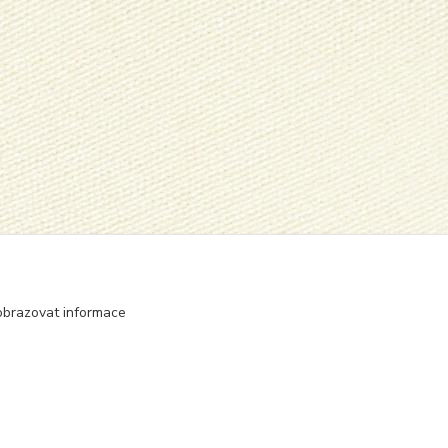
obrazovat informace
Vytvořeno na
Eshop-rychle.cz