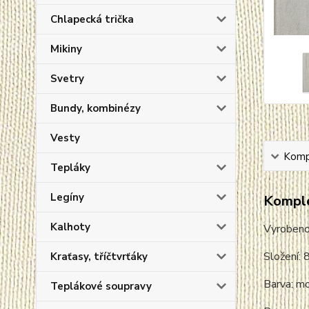
Chlapecká trička
Mikiny
Svetry
Bundy, kombinézy
Vesty
Kompl
Tepláky
Legíny
Komple
Kalhoty
Vyroben
Složení: 
Kraťasy, tříčtvrťáky
Barva: m
Teplákové soupravy