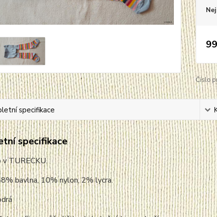
Nej
99
Číslo p
etní specifikace
tní specifikace
o v TURECKU.
88% bavlna, 10% nylon, 2% lycra.
odrá