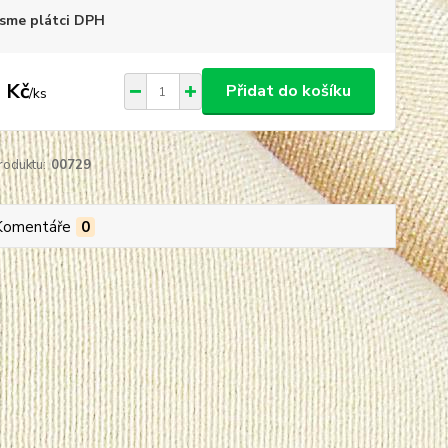
sme plátci DPH
 Kč
Přidat do košíku
/
ks
roduktu:
00729
Komentáře
0