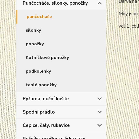
Barva na 
Punčocháče, silonky, ponožky
Míry jsou 
punčochače
vel.1: c
silonky
ponožky
Kotníčkové ponožky
podkolenky
teplé ponožky
Pyžama, noční košile
Spodní prádlo
Čepice, šály, rukavice
Ručníky, osušky, utěrky vaky