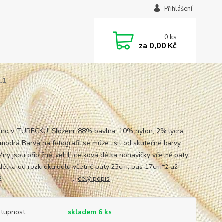
Přihlášení
0
ks
za
0,00 Kč
.1
no v TURECKU. Složení: 88% bavlna, 10% nylon, 2% lycra.
 modrá Barva na fotografii se může lišit od skutečné barvy
Míry jsou přiblžné. vel.1: celková délka nohavičky včetně paty
délka od rozkroku dolu včetně paty 23cm, pas 17cm*2 až
cm*2 ...
celý popis
tupnost
skladem 6 ks