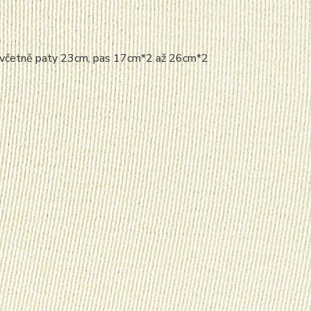
lu včetně paty 23cm, pas 17cm*2 až 26cm*2