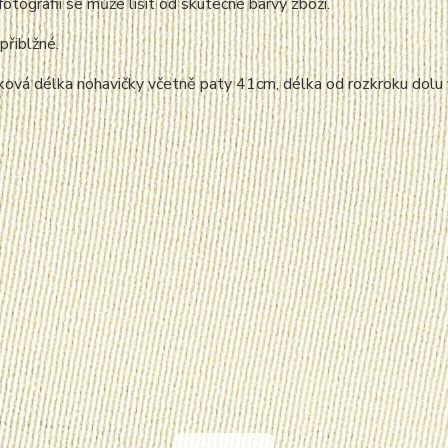
fotografii se může lišit od skutečné barvy zboží.
přiblžné.
elková délka nohavičky včetně paty 41cm, délka od rozkroku do