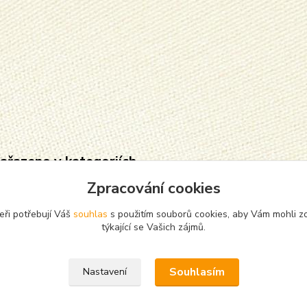
zařazeno v kategoriích
Zpracování cookies
cháče, silonky,
punčochače
žky
eři potřebují Váš
souhlas
s použitím souborů cookies, aby Vám mohli z
týkající se Vašich zájmů.
Souhlasím
Nastavení