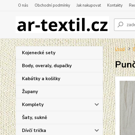
O nás
Obchodní podmínky
Jak nakupovat
Kontakty
Re
Úvod
P
Kojenecké sety
Punč
Body, overaly, dupačky
Kabátky a košilky
Župany
Komplety
Šaty, sukně
Dívčí trička