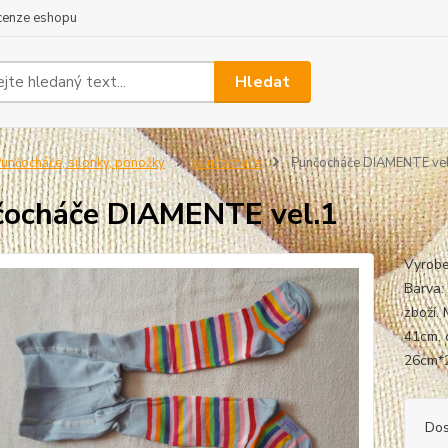
cenze eshopu
Hledat
unčocháče, silonky, ponožky
punčochače
Punčocháče DIAMENTE vel
ocháče DIAMENTE vel.1
Vyrobe
Barva:
zboží. 
41cm, 
26
Dos