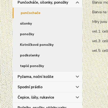
Barva: m
Punčocháče, silonky, ponožky
Barva na 
punčochače
Míry jsou 
silonky
vel.1: c
ponožky
vel.3: c
Kotníčkové ponožky
vel.5: c
podkolenky
teplé ponožky
Pyžama, noční košile
Spodní prádlo
Čepice, šály, rukavice
Ručníky, osušky, utěrky vaky