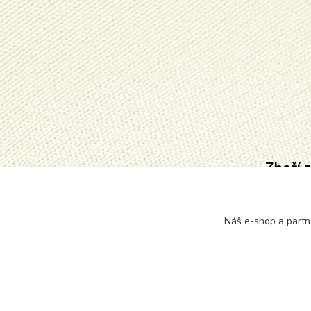
Zboží 
Punčo
pono
Náš e-shop a partn