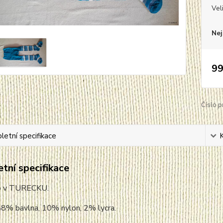
Vel
Nej
99
Číslo p
etní specifikace
tní specifikace
o v TURECKU.
88% bavlna, 10% nylon, 2% lycra.