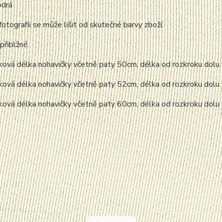
odrá
fotografii se může lišit od skutečné barvy zboží.
přiblžné.
elková délka nohavičky včetně paty 50cm, délka od rozkroku do
elková délka nohavičky včetně paty 52cm, délka od rozkroku do
elková délka nohavičky včetně paty 60cm, délka od rozkroku do