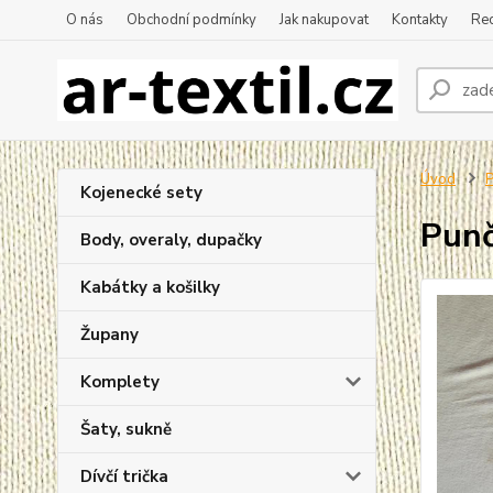
O nás
Obchodní podmínky
Jak nakupovat
Kontakty
Re
Úvod
P
Kojenecké sety
Punč
Body, overaly, dupačky
Kabátky a košilky
Župany
Komplety
Šaty, sukně
Dívčí trička