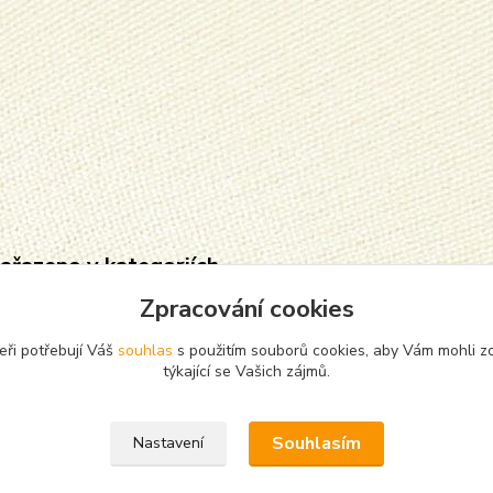
zařazeno v kategoriích
Zpracování cookies
cháče, silonky,
punčochače
žky
eři potřebují Váš
souhlas
s použitím souborů cookies, aby Vám mohli z
týkající se Vašich zájmů.
Souhlasím
Nastavení