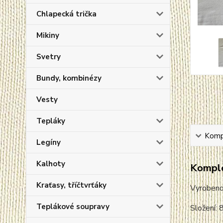
Chlapecká trička
Mikiny
Svetry
Bundy, kombinézy
Vesty
Tepláky
Kompl
Legíny
Kalhoty
Komple
Kraťasy, tříčtvrťáky
Vyroben
Teplákové soupravy
Složení: 