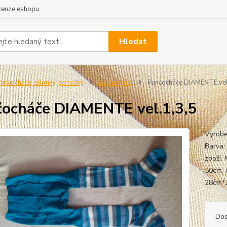
cenze eshopu
Hledat
unčocháče, silonky, ponožky
punčochače
Punčocháče DIAMENTE vel
ocháče DIAMENTE vel.1,3,5
Vyrobe
Barva:
zboží. 
50cm, 
28cm*2
Dos