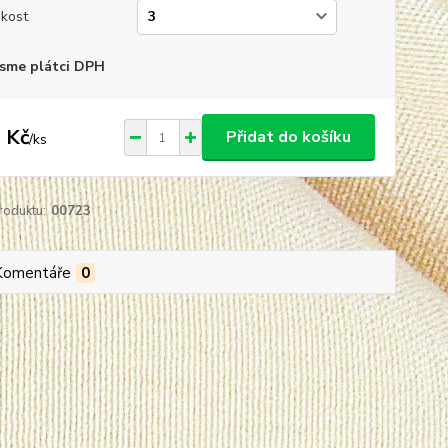
ikost
sme plátci DPH
 Kč
Přidat do košíku
/
ks
roduktu:
00723
Komentáře
0