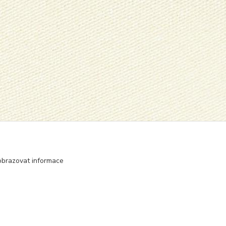
obrazovat informace
Vytvořeno na
Eshop-rychle.cz