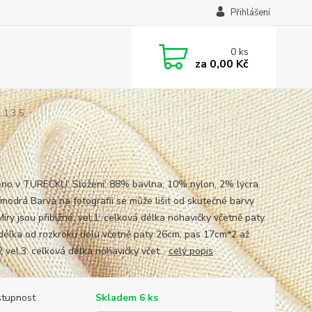
Přihlášení
0
ks
za
0,00 Kč
.1,3,5
no v TURECKU. Složení: 88% bavlna, 10% nylon, 2% lycra.
 modrá Barva na fotografii se může lišit od skutečné barvy
Míry jsou přiblžné. vel.1: celková délka nohavičky včetně paty
délka od rozkroku dolu včetně paty 26cm, pas 17cm*2 až
 vel.3: celková délka nohavičky včet...
celý popis
tupnost
Skladem 6 ks