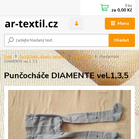
0
ks
za
0,00 Kč
Menu
Hledat
Úvod
Punčocháče, silonky, ponožky
punčochače
Punčocháče
DIAMENTE vel.1,3,5
Punčocháče DIAMENTE vel.1,3,5