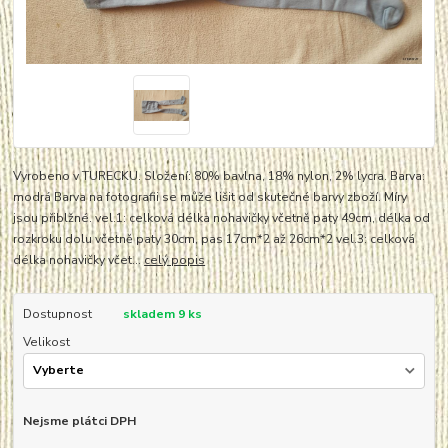
Vyrobeno v TURECKU. Složení: 80% bavlna, 18% nylon, 2% lycra. Barva:
modrá Barva na fotografii se může lišit od skutečné barvy zboží. Míry
jsou přiblžné. vel.1: celková délka nohavičky včetně paty 49cm, délka od
rozkroku dolu včetně paty 30cm, pas 17cm*2 až 26cm*2 vel.3: celková
délka nohavičky včet...
celý popis
Dostupnost
skladem 9 ks
Velikost
Nejsme plátci DPH