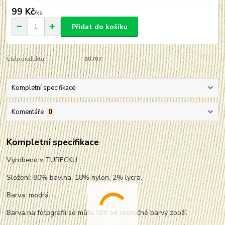
99 Kč
/
ks
Přidat do košíku
Číslo produktu:
00707
Kompletní specifikace
Komentáře
0
Kompletní specifikace
Vyrobeno v TURECKU.
Složení: 80% bavlna, 18% nylon, 2% lycra.
Barva: modrá
Barva na fotografii se může lišit od skutečné barvy zboží.