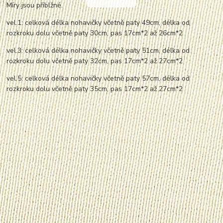
Míry jsou přiblžné.
vel.1: celková délka nohavičky včetně paty 49cm, délka od
rozkroku dolu včetně paty 30cm, pas 17cm*2 až 26cm*2
vel.3: celková délka nohavičky včetně paty 51cm, délka od
rozkroku dolu včetně paty 32cm, pas 17cm*2 až 27cm*2
vel.5: celková délka nohavičky včetně paty 57cm, délka od
rozkroku dolu včetně paty 35cm, pas 17cm*2 až 27cm*2