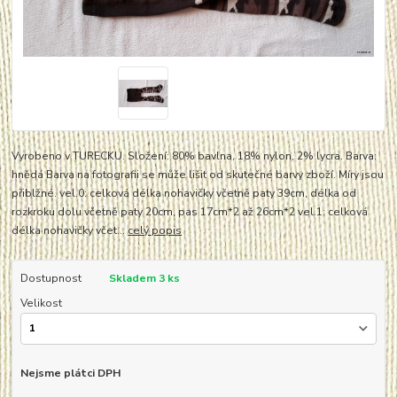
Vyrobeno v TURECKU. Složení: 80% bavlna, 18% nylon, 2% lycra. Barva:
hnědá Barva na fotografii se může lišit od skutečné barvy zboží. Míry jsou
přiblžné. vel.0: celková délka nohavičky včetně paty 39cm, délka od
rozkroku dolu včetně paty 20cm, pas 17cm*2 až 26cm*2 vel.1: celková
délka nohavičky včet...
celý popis
Dostupnost
Skladem 3 ks
Velikost
Nejsme plátci DPH