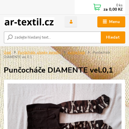
0
ks
za
0,00 Kč
Menu
Hledat
Úvod
Punčocháče, silonky, ponožky
punčochače
Punčocháče
DIAMENTE vel.0,1
Punčocháče DIAMENTE vel.0,1