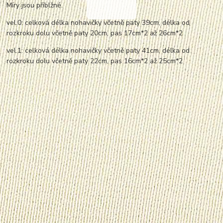
Míry jsou přiblžné.
vel.0: celková délka nohavičky včetně paty 39cm, délka od
rozkroku dolu včetně paty 20cm, pas 17cm*2 až 26cm*2
vel.1: celková délka nohavičky včetně paty 41cm, délka od
rozkroku dolu včetně paty 22cm, pas 16cm*2 až 25cm*2