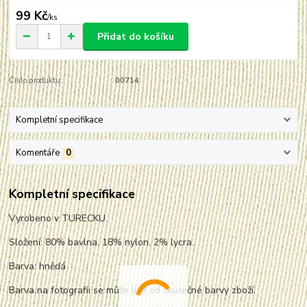
99 Kč
/
ks
Přidat do košíku
Číslo produktu:
00714
Kompletní specifikace
Komentáře
0
Kompletní specifikace
Vyrobeno v TURECKU.
Složení: 80% bavlna, 18% nylon, 2% lycra.
Barva: hnědá
Barva na fotografii se může lišit od skutečné barvy zboží.