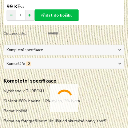
99 Kč
/
ks
Přidat do košíku
Číslo produktu:
00688
Kompletní specifikace
Komentáře
0
Kompletní specifikace
Vyrobeno v TURECKU.
Složení: 88% bavlna, 10% nylon, 2% lycra.
Barva: hnědá
Barva na fotografii se může lišit od skutečné barvy zboží.