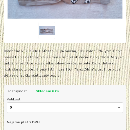
Vyrobeno v TURECKU. Složení: 88% bavlna, 10% nylon, 2% lycra. Barva:
hnědá Barva na fotografii se může lišit od skutečné barvy zboží. Míry jsou
přiblžné. vel.0: celková délka nohavičky včetně paty 35cm, délka od
rozkroku dolu včetně paty 18cm, pas 16cm*2 až 24cm*2 vel.1: celková
délka nohavičky včet...
celý popis
Dostupnost
Skladem 6 ks
Velikost
Nejsme plátci DPH