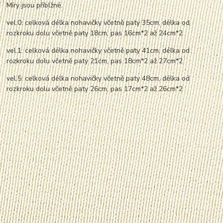
Míry jsou přiblžné.
vel.0: celková délka nohavičky včetně paty 35cm, délka od
rozkroku dolu včetně paty 18cm, pas 16cm*2 až 24cm*2
vel.1: celková délka nohavičky včetně paty 41cm, délka od
rozkroku dolu včetně paty 21cm, pas 18cm*2 až 27cm*2
vel.5: celková délka nohavičky včetně paty 48cm, délka od
rozkroku dolu včetně paty 26cm, pas 17cm*2 až 26cm*2