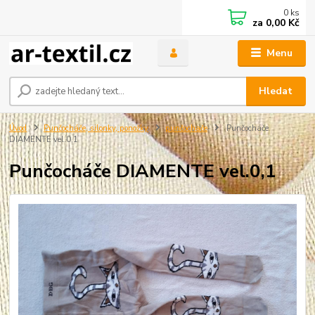
0
ks
za
0,00 Kč
Menu
Hledat
Úvod
Punčocháče, silonky, ponožky
punčochače
Punčocháče
DIAMENTE vel.0,1
Punčocháče DIAMENTE vel.0,1